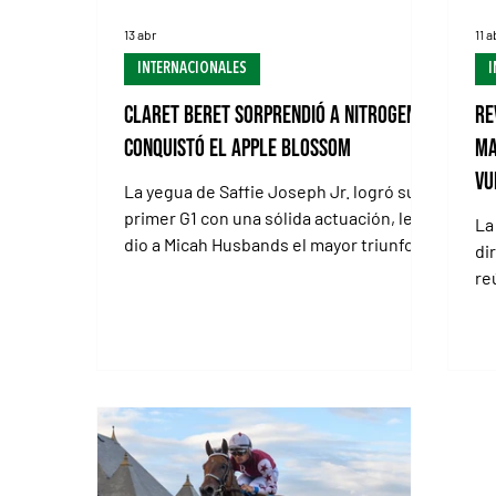
13 abr
11 a
INTERNACIONALES
I
Claret Beret sorprendió a Nitrogen y
Re
conquistó el Apple Blossom
Ma
vu
La yegua de Saffie Joseph Jr. logró su
primer G1 con una sólida actuación, le
La
dio a Micah Husbands el mayor triunfo de
di
su campaña y clasificó para correr el
re
Breeders' Cup Distaff (G1) Claret Beret
qui
dio un salto de calidad / BREEDERS' CUP
CO
HOT SPRINGS, Arkansas (Especial para
Ar
Turf Diario).- No siempre los grandes
re
favoritos logran imponer su lógica en las
co
grandes citas. Y el sábado, en Oaklawn
se
Park , el guion se rompió de principio a
es
fin con la impactante victoria de Claret
at