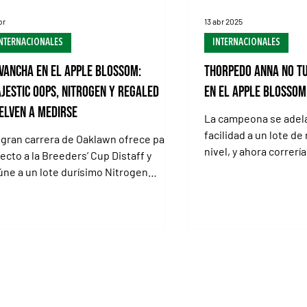
br
13 abr 2025
NTERNACIONALES
INTERNACIONALES
vancha en el Apple Blossom:
Thorpedo Anna no t
jestic Oops, Nitrogen y Regaled
en el Apple Blossom
elven a medirse
La campeona se adel
facilidad a un lote de
 gran carrera de Oaklawn ofrece pase
nivel, y ahora correrí
recto a la Breeders’ Cup Distaff y
Stakes (G1) Otro cómo
úne a un lote durísimo Nitrogen
ere desquite en Oaklawn Park / ADAM
GLIANESE / NYRA HOT, SPRINGS,
kansas (Especial para Turf Diario). Las
vanchas siempre tienen un
ndimento especial. Y más aún cuando
 trata de 3 yeguas que ofrecieron un
pectáculo de alto nivel semanas
rás. El Apple Blossom Handicap (G1-