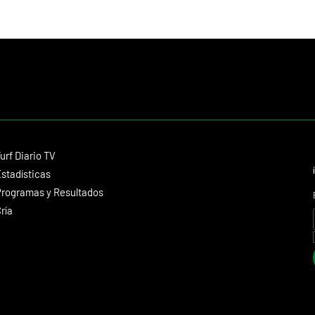
Contacto
urf Diario TV
dmitagstein@gmail.com
stadísticas
rogramas y Resultados
ría