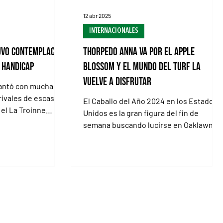
12 abr 2025
INTERNACIONALES
uvo contemplación
Thorpedo Anna va por el Apple
 Handicap
Blossom y el mundo del turf la
vuelve a disfrutar
antó con mucha
 rivales de escaso
El Caballo del Año 2024 en los Estados
a el La Troinne
Unidos es la gran figura del fin de
do...
semana buscando lucirse en Oaklawn
Park Thorpedo Anna ganando,...