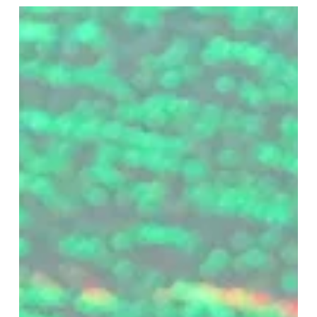
La hija de Manipulator se impuso de punta a punta y con
facilidad en el Clásico Espirita (L) Soy La Líder se acordó lo
buena yegua que es y sometió sin inconvenientes a las únicas 3
rivales que le salieron al cruce en una devaluada versión del
Clásico Espirita (L-2000 m, césped normal), la carrera que
completó el doblete jerárquico al cabo de la entretenida jornada
que se vivió el sábado en el Hipódromo de San Isidro. Una de las
mejores potrancas de su generación en el Hipódr