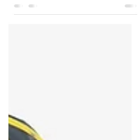
11 jul
2 min de lectura
Don Griego va por el 9 de Julio, la histórica carrera
donde le sobran los rivales complicados
El hijo de Long Island Sound, que ganó en 6 de sus 7 salidas,
buscará cruzar adelante por primera vez sobre una milla Buena
propuesta hípica en continuado se vivirá este fin de semana en
Argentina. Tras los 3 clásicos que se resolvieron el viernes en el
Hipódromo Palermo, este sábado será el turno del Hipódromo
de San Isidro, que preparó un muy buen programa y en el que
sobresale el tradicional Clásico 9 de Julio (G2-1600 m, césped).
Turno histórico en el calendario si los ha