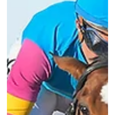
7 jul
2 min de lectura
El 9 de Julio encabeza lo que se viene en el césped de
San Isidro
La tradicional carrera sobre la milla se correrá este sábado,
acompañada en cartelera del Clásico Espirita (L) Don Griego, va
por otro paso firme en el 9 de Julio / JUAN I. BOZZELLO Así
como el Hipódromo Palermo tendrá un viernes con acción
fuerte, por el lado del Hipódromo de San Isidro, el sábado no le
irá en zaga, con una propuesta que incluirá dos competencias
en el plano de los clásicos. Todo girará alrededor de una prueba
histórica como el 9 de Julio (G2-1600 m, césped)