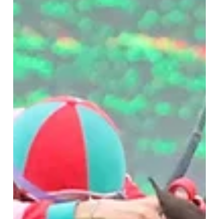
semana el Hipódromo de San Isidro, copando el fin de semana,
pues abrirá sus puertas sábado y domingo. Lo más
trascendente lo aportará el histórico Clásico 9 de Julio (G2-1600
m, césped), para caballos desde los 4 años, y que, como hace ya
un tiempo, sufre por la cercanía del Gran Premio Estrellas