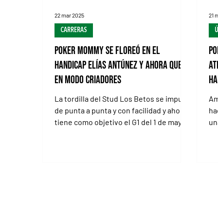
22 mar 2025
21 
CARRERAS
Ú
Poker Mommy se floreó en el
Po
Handicap Elías Antúnez y ahora queda
at
en modo Criadores
Ha
La tordilla del Stud Los Betos se impuso
Am
de punta a punta y con facilidad y ahora
ha
tiene como objetivo el G1 del 1 de mayo
un
El sólido final...
vi