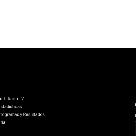
Contacto
urf Diario TV
dmitagstein@gmail.com
stadísticas
rogramas y Resultados
ría