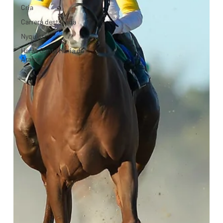
Cria
Carrera destacada
Nyquist
Haras Santa Maria de
Araras