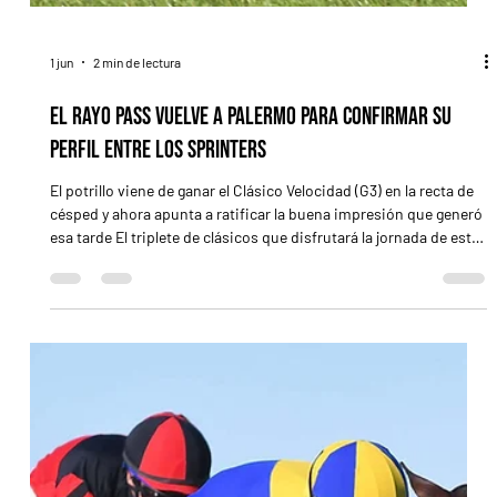
1 jun
2 min de lectura
El Rayo Pass vuelve a Palermo para confirmar su
perfil entre los sprinters
El potrillo viene de ganar el Clásico Velocidad (G3) en la recta de
césped y ahora apunta a ratificar la buena impresión que generó
esa tarde El triplete de clásicos que disfrutará la jornada de este
lunes en el Hipódromo Palermo arrancará de la mano de los
productos, con el Clásico General Lavalle (G3-1000 m, arena),
uno de los últimos preparatorios para la división de cara al
Clásico Estrellas Junior Sprint (G3), más allá de que la versión
2026 de esta prueba se disputará s