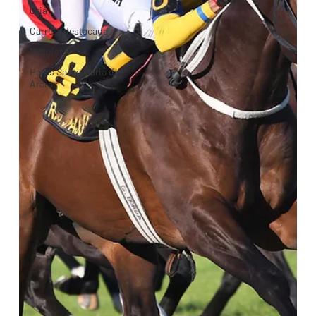
Cria
Carrera destacada
Nyquist
Haras Santa Maria de
Araras