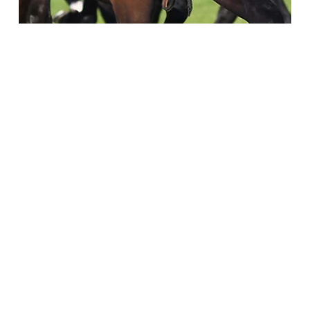
3 may
2 min de lectura
El Rayo Pass y una inapelable victoria en el Clásico