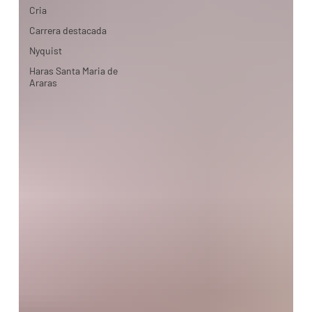
Cria
Carrera destacada
Nyquist
Haras Santa Maria de
Araras