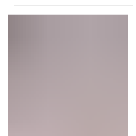
reaparición brillante Fully Subscribed una de las cartas para el
Shuvee / ADAM COGLIANESE / NYRA SARATOGA SPRINGS, New
York (Especial para Turf Diario).- La ausencia de Nitrogen
(Medaglia D'Oro), la dominante vencedora del Ogden Phipps
Stakes (G1), dejó el camino abierto para un nuevo capítulo de una