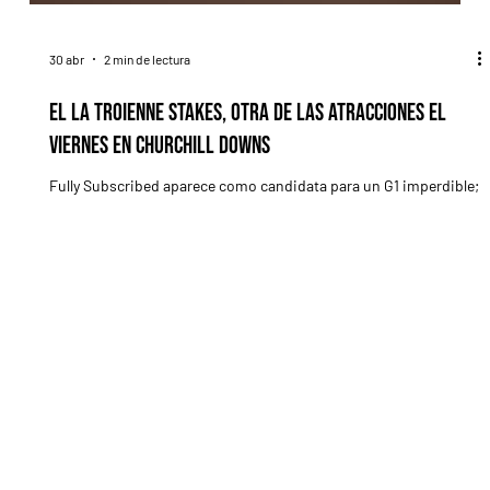
30 abr
2 min de lectura
El La Troienne Stakes, otra de las atracciones el
viernes en Churchill Downs
Fully Subscribed aparece como candidata para un G1 imperdible;
Chasten quiere repetir el triunfo de su hermana Idiomatic
LOUISVILLE, Kentucky (Especial para Turf Diario).- Las
tradiciones familiares son el alma del turf, y este fin de semana
en Churchill Downs -específicamente en la jornada del Kentucky
Oaks (G1)- la familia de la reservada de Juddmonte, Lockdown,
buscará escribir un nuevo capítulo dorado. La ganadora clásica
e hija de First Defence fue una valiente tercera e