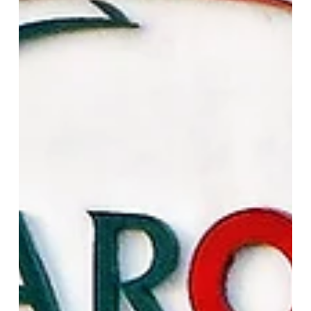
21 mar
2 min de lectura
Need You Tonight, Charm, Gordianus, El Emporio,
Butterfing... Palermo se prepara
Los grandes premios de Honor (G1) y Gilberto Lerena (G1), a
correrse el 4 de abril, tienen sus inscriptos, con nóminas de
primera Need You Tonight podría reprisar en el Honor / JUAN I.
BOZZELLO Por los feriados de la próxima semana, el Hipódromo
Argentino de Palermo adelantó las anotaciones para sus
jornadas, y entre las carreras por venir aparecen los grandes
premios de Honor (G1-2000 m, arena) y Gilberto Lerena (G1-2200
m, césped), pasos intermedios en los Campeonatos de Or