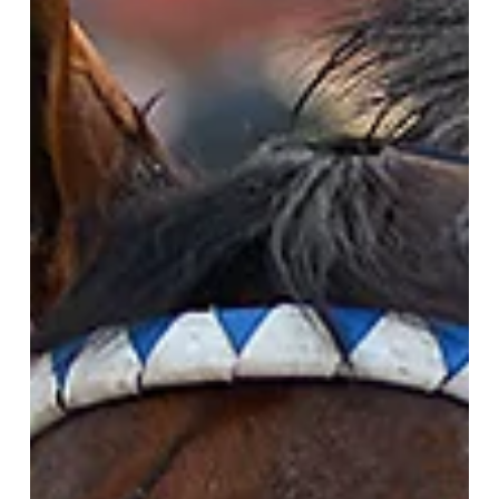
1912 volvió a dar el golpe y se hizo ganadora de G1 Brian Enrique y
un festejo de cumpleaños anticipado, con Cannolina / JUAN I.
BOZZELLO Si no es con sorpresa, no vale para Cannolina . Como
había ocurrido el año último en el Clásico Ramón Biaus (G2), la
hija de South Kissing volvió a dar el golpe en el Hipódromo
Argentino de Palermo , ahora para llevarse el Gran Premio
Gilberto Lerena (G1-2200 m, césped), segundo