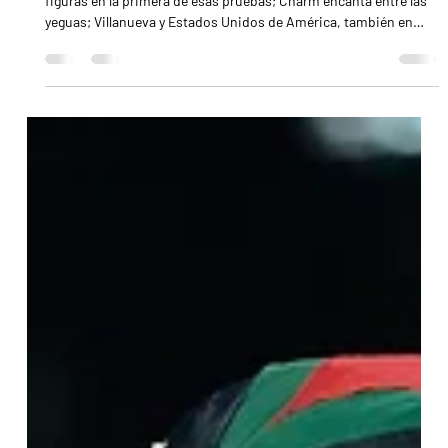
31 mar
2 min de lectura
Honor y Lerena, los G1 que serán impedibles el
sábado en Palermo
Need You Tonight, Gordianus, B utterfing y El Emporio son
figuras en la primera de esas pruebas; Charm encanta entre las
yeguas; Villanueva y Estados Unidos de América, también en
cartelera Gordianus, ganador del Nacional 2025, vuelve al ruedo
en el Honor / JUAN I. BOZZELLO El Hipódromo Argentino de