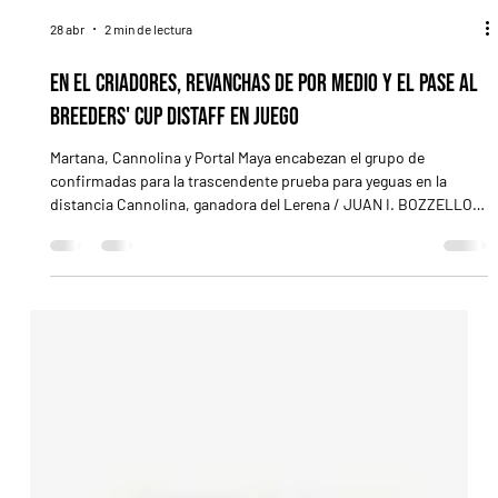
28 abr
2 min de lectura
En el Criadores, revanchas de por medio y el pase al
Breeders' Cup Distaff en juego
Martana, Cannolina y Portal Maya encabezan el grupo de
confirmadas para la trascendente prueba para yeguas en la
distancia Cannolina, ganadora del Lerena / JUAN I. BOZZELLO
Por supuesto, este lunes también quedaron definidos los lotes
de participantes para los otros grandes premios que le darán
forma al mitín del Gran Premio República Argentina (G1) el
viernes próximo en el Hipódromo Argentino de Palermo,
festejando sus 150 años. Siempre atracción enorme, el Gran
Premio Criad