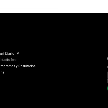
Contacto
urf Diario TV
dmitagstein@gmail.com
stadísticas
rogramas y Resultados
ría