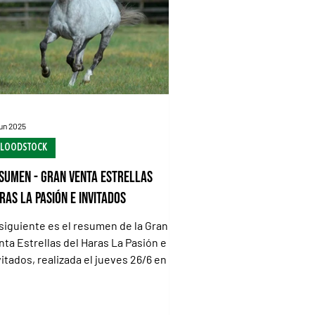
e (m
el inicio de las accion
jun 2025
BLOODSTOCK
sumen - Gran Venta Estrellas
ras La Pasión e Invitados
 siguiente es el resumen de la Gran
nta Estrellas del Haras La Pasión e
vitados, realizada el jueves 26/6 en el
tersall del...