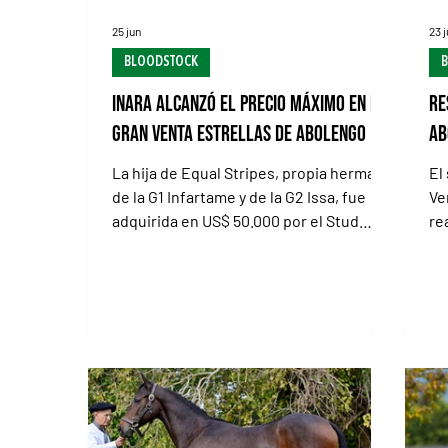
25 jun
23 
BLOODSTOCK
Inara alcanzó el precio máximo en la
Re
Gran Venta Estrellas de Abolengo
Ab
La hija de Equal Stripes, propia hermana
El
de la G1 Infartame y de la G2 Issa, fue
Ve
adquirida en US$ 50.000 por el Stud
re
Laredo Con los premios por el piso, y las
en
pensiones y gastos cada día más caros,
Is
no puede llamarle la atención a nadie
Hi
que aún en los remates más
ma
importantes, de las cabañas más
Eq
fuertes, el mercado muestre síntomas
Is
de crisis. Lo que sucedió este martes en
Co
la Gran Venta Estrellas del Haras
Ex
Abolengo fue la más clara muestra de
e 