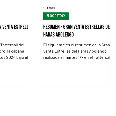
1 jul 2025
BLOODSTOCK
n Venta Estrellas
Resumen - Gran Venta Estrellas del
Haras Abolengo
 Tattersall del
El siguiente es el resumen de la Gran
dro, la cabaña
Venta Estrellas del Haras Abolengo,
tos 2024 bajo el
realizada el martes 1/7 en el Tattersall
 Inara, una de las
del Hipódromo de San...
e con el precio
S Martes con
ene en el Tattersall
 Isidro, donde el
ará su ya clásica
, dispersando un
s 2024 y bajo la
ma (Arg) Sales. Con