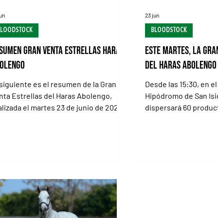
jun
23 jun
BLOODSTOCK
BLOODSTOCK
sumen Gran venta Estrellas Haras
Este martes, la Gra
olengo
del Haras Abolengo
 siguiente es el resumen de la Gran
Desde las 15:30, en el
nta Estrellas del Haras Abolengo,
Hipódromo de San Isi
alizada el martes 23 de junio de 2026
dispersará 60 produc
 el Tattersall del Hipódromo de San
martillo de (Arg) Sales
idro con la organización de (Arg) Sales
candidatas a quedars
p Nombre (sexo, padre, madre, abuelo
máximo / (ARG) SALE
terno) Precio (US$ total) 44 Inara (h.,
actividad el que se vi
ual Stripes e Infanta Elena, por Lizard
del Hipódromo de San
land) 50.000 (Foto) 34 Aspen Girl (h.,
Haras Abolengo realiz
smic Trigger y Aspen Days, por
Gran Venta Estrellas
change Rate) 41.000 58 Ishtar (h., Ivar
buen lote de producto
Issa, por Equal Stripes) 40.000 3 Care
organización de la fir