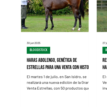
que la cuestión está complicada, y q
On
30 jun 2025
27 
BLOODSTOCK
Haras Abolengo, genética de
Re
Estrellas para una venta con historia
Ha
El martes 1 de julio, en San Isidro, se
El
realizará una nueva edición de la Gran
Ve
Venta Estrellas, con 50 productos que
in
llevan en la sangre...
Tat