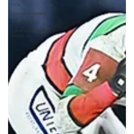
Cria
Carrera destacada
Nyquist
Haras Santa Maria de
Araras