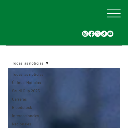
Todas las noticias
Todas las noticias
Últimas Noticias
Saudi Cup 2025
Carreras
Bloodstock
Internacionales
Nacionales