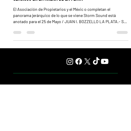
El 25 de Mayo encabeza una semana repleta de
clásicos en la arena de La Plata
El Asociación de Propietarios y el Méxic o completan el
panorama jerárquico de lo que se viene Storm Sound está
anotado para el 25 de Mayo / JUAN I. BOZZELLO LA PLATA.- Se
viene una semana de actividad importante en el hipódromo de
esta ciudad, con 3 reuniones de por medio e igual número de
clásicos previstos, aunque, como siempre, habrá que ver si se
terminan disputando. Lo más trascendente llegará el martes 26,
cuando se disputará una nueva edición del Clásico 25 de Mayo
de
¡Suscribite a nuestro diario digital!
Email
*