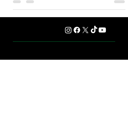
Compañero en la recta porteña Príncipe Soñado no ganaba
desde hacía casi 10 meses /...
¡Suscribite a nuestro diario digital!
Email
*
Si, quiero recibir las últimas noticias
Enviar