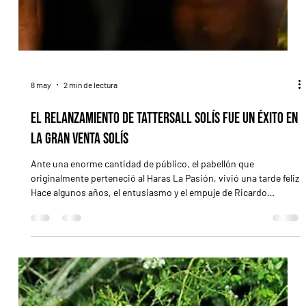
8 may
2 min de lectura
El relanzamiento de Tattersall Solís fue un éxito en
la Gran Venta Solís
Ante una enorme cantidad de público, el pabellón que
originalmente perteneció al Haras La Pasión, vivió una tarde feliz
Hace algunos años, el entusiasmo y el empuje de Ricardo
Benedicto y todo su equipo crearon en un campo de Solís el
Haras La Pasión, dotándolo de instalaciones formidables, con
un nivel de excelencia propio de las potencias hípicas; casi sin
parangón en el mundo. Como se sabe, la cabaña detrás del Stud