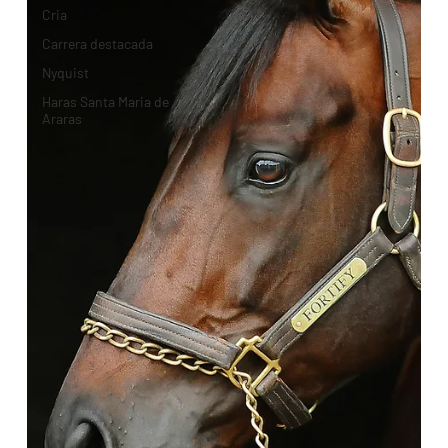
Cria
Carrera destacada
Nyquist
Haras Santa Maria de
Araras