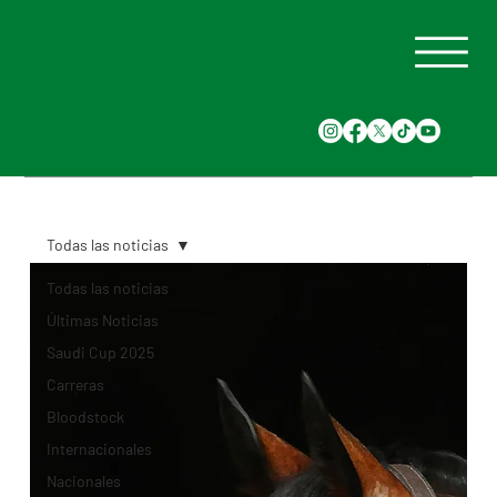
Todas las noticias
Todas las noticias
Últimas Noticias
Saudi Cup 2025
Carreras
Bloodstock
Internacionales
Nacionales