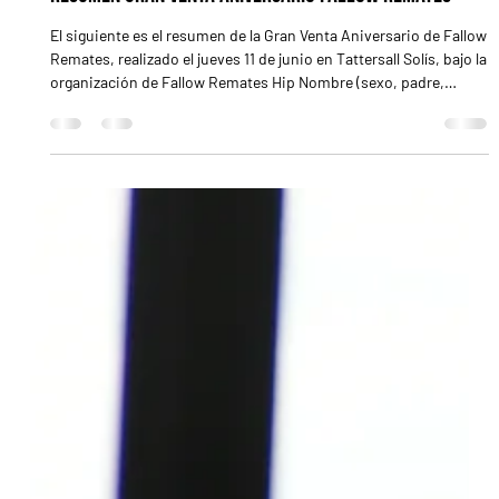
Resumen Gran Venta Aniversario Fallow Remates
El siguiente es el resumen de la Gran Venta Aniversario de Fallow
Remates, realizado el jueves 11 de junio en Tattersall Solís, bajo la
organización de Fallow Remates Hip Nombre (sexo, padre,
madre, abuelo materno) (consignado por) Precio (US$ total) 9
Purple Haze (m., Fortify -foto- y Stormy Night, por Bernstein)
(Haras Las Retamas) 28.000 2 Venancio (m., Mask y She Is Love,
por Luhuk) (Haras La Valkiria) 25.000 5 La Walky (h., Mask y
Walnut Green, por Pure Prize) (Haras La