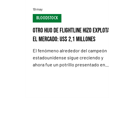
19 may
BLOODSTOCK
Otro hijo de Flightline hizo explotar
el mercado: US$ 2,1 millones
El fenómeno alrededor del campeón
estadounidense sigue creciendo y
ahora fue un potrillo presentado en
Timonium el que se robó todas las
miradas, en una venta que además
estrenó un revolucionario formato sin
tiempos oficiales en los vareos
TIMONIUM, Maryland (Especial para Turfd
Diario).- El impacto de Flightline como
padrillo recién comienza, pero el
mercado ya parece absolutamente
convencido de que está frente a un