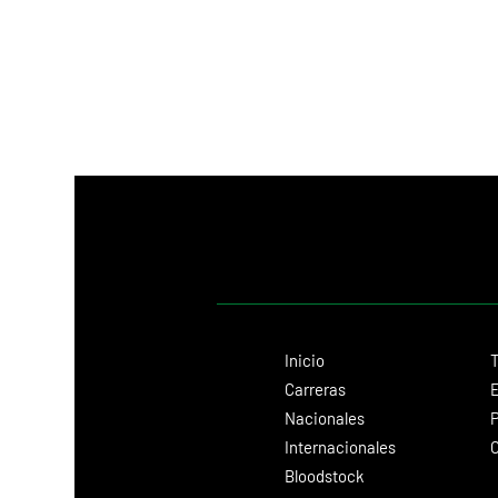
fenómeno. Después del histórico
potrillo vendido en OBS por
Inicio
T
Carreras
E
Nacionales
P
Internacionales
C
Bloodstock