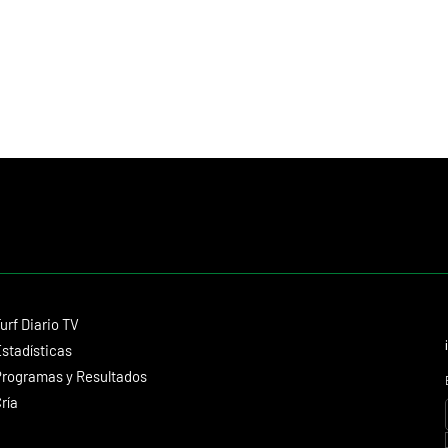
Contacto
urf Diario TV
dmitagstein@gmail.com
stadísticas
rogramas y Resultados
ría