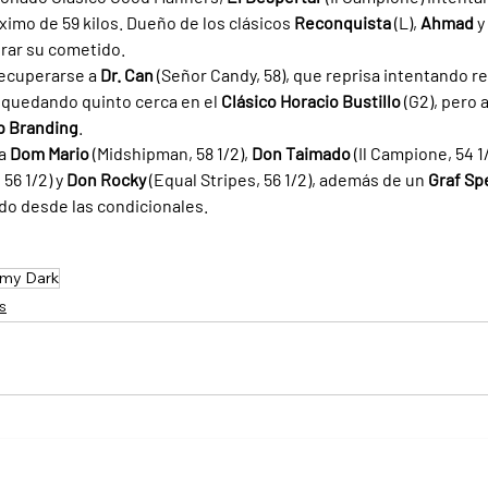
imo de 59 kilos. Dueño de los clásicos 
Reconquista 
(L), 
Ahmad 
y 
rar su cometido.
ecuperarse a 
Dr. Can 
(Señor Candy, 58), que reprisa intentando r
 quedando quinto cerca en el 
Clásico Horacio Bustillo 
(G2), pero 
p Branding
.
a 
Dom Mario 
(Midshipman, 58 1/2), 
Don Taimado 
(Il Campione, 54 1/
56 1/2) y 
Don Rocky 
(Equal Stripes, 56 1/2), además de un 
Graf Sp
ado desde las condicionales.
rmy Dark
s