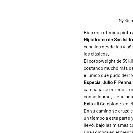
My Stor
Bien entretenido pinta e
Hipódromo de San Isidr
caballos desde los 4 año
los clásicos.
El cotopweight de 59 kil
costando mucho más de 
el único que pudo derrot
Especial Julio F. Penna
campaña se enredó. Log
consolidarse. Tiene aq
Exito 
(Il Campione) en el
En su camino se cruza e
un tiempo a esta parte y
llevó, bajo las mismas c
Una sombra en el menci