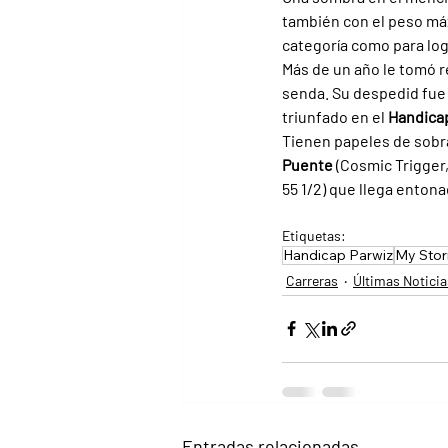
también con el peso máx
categoría como para log
Más de un año le tomó r
senda. Su despedid fue
triunfado en el 
Handica
Tienen papeles de sobr
Puente 
(Cosmic Trigger, 
55 1/2) que llega enton
Etiquetas:
Handicap Parwiz
My Sto
Carreras
Últimas Noticia
Entradas relacionadas