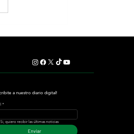
en y Classic Q desafían la
ia en una apuesta sin miedo de
Casse
cribite a nuestro diario digital!
l
*
Si, quiero recibir las últimas noticias
Enviar