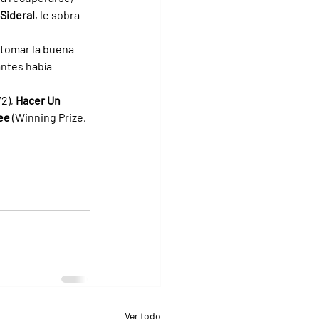
Sideral
, le sobra 
etomar la buena 
antes había 
2), 
Hacer Un 
ee 
(Winning Prize, 
Ver todo