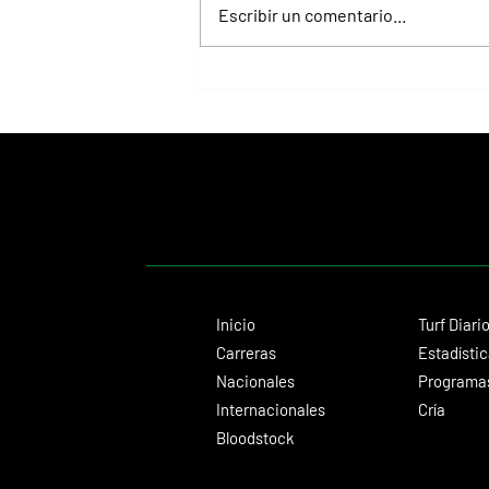
Escribir un comentario...
Roberto Pellegatta, su conexión con
Florencia Giménez y el disco de Le Pera
como premio
Inicio
Turf Diari
Carreras
Estadísti
Nacionales
Programas
Internacionales
Cría
Bloodstock