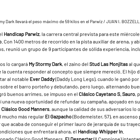
my Dark llevará el peso máximo de 59 kilos en el Parwiz / JUAN I. BOZZEL
l 
Handicap Parwiz
, la carrera central prevista para este miércole
o
. Con 1400 metros de recorrido en la pista auxiliar de arena, y ab
s, reunió un grupo de 9 participantes de sólida experiencia, incl
os lo cargará 
My Stormy Dark
, el zaino del 
Stud Las Monjitas 
al qu
la cuenta responder al concepto que siempre mereció. El hijo d
ar al notable 
Ever Daddy 
(Daddy Long Legs), cuando le ganó por 
, sobre el barro porteño y debutando, pero luego, alternando buen
ró buenos arrimes, se impuso en el 
Clásico Cayetano S. Sauro
, 
uí una nueva oportunidad de refundar su campaña, apoyado en su
 
Clásico Good Manners
, aunque la calidad de sus adversarios lo o
l mucho más regular 
El Gazpacho 
(Bodemeister, 57), en ascenso
 que acaba de conseguir el primer lauro de jerarquía de su traye
ondiciones que enfrentará ahora, el 
Handicap Whipper In
.
onado Clásico Good Manners, 
El Despertar 
(Il Campione) intenta