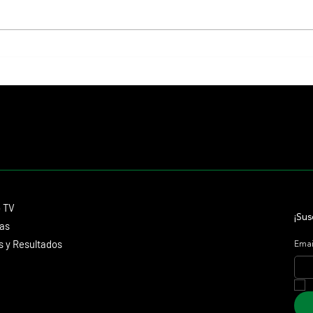
Fourstardave Stakes: Deterministic
Nitrog
pone en juego la corona en una milla
histor
explosiva
Mark 
Contacto
o TV
dmitagstein@gmail.com
¡Sus
cas
 y Resultados
Emai