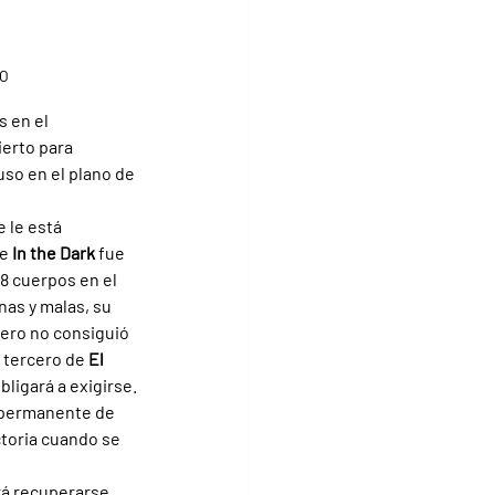
LO
s en el 
ierto para 
uso en el plano de 
e le está 
e 
In the Dark 
fue 
8 cuerpos en el 
as y malas, su 
pero no consiguió 
 tercero de 
El 
bligará a exigirse.
 permanente de 
ctoria cuando se 
rá recuperarse, 