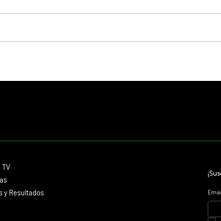
Colour Vision va por la vuelta al
Los Ll
triunfo, en La Plata
de La 
duros
Contacto
o TV
dmitagstein@gmail.com
¡Sus
cas
 y Resultados
Emai