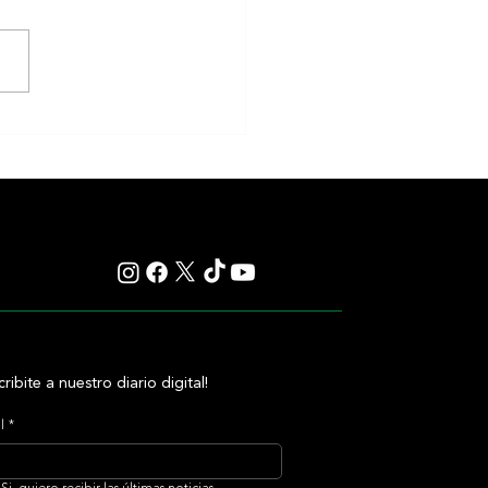
anos va por la Polla de Potrillos
Plata, aunque ante varios rivales
cribite a nuestro diario digital!
l
*