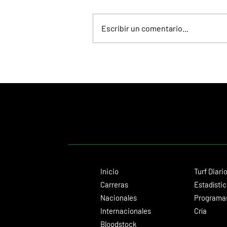
Escribir un comentario...
Selecciones Jueves 6/8 Hipódromo de La
Plata
Inicio
Turf Diari
Carreras
Estadísti
Nacionales
Programas
Internacionales
Cría
Bloodstock