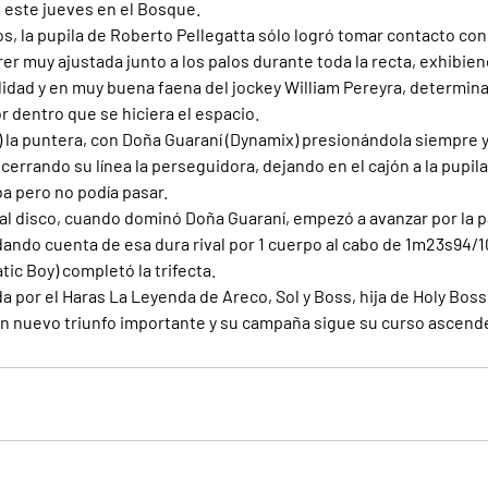
 este jueves en el Bosque.
, la pupila de Roberto Pellegatta sólo logró tomar contacto con 
rer muy ajustada junto a los palos durante toda la recta, exhibie
lidad y en muy buena faena del jockey William Pereyra, determina
r dentro que se hiciera el espacio.
) la puntera, con Doña Guaraní (Dynamix) presionándola siempre y
cerrando su línea la perseguidora, dejando en el cajón a la pupil
ba pero no podía pasar.
al disco, cuando dominó Doña Guaraní, empezó a avanzar por la pa
dando cuenta de esa dura rival por 1 cuerpo al cabo de 1m23s94/1
ic Boy) completó la trifecta.
da por el Haras La Leyenda de Areco, Sol y Boss, hija de Holy Boss y
un nuevo triunfo importante y su campaña sigue su curso ascend