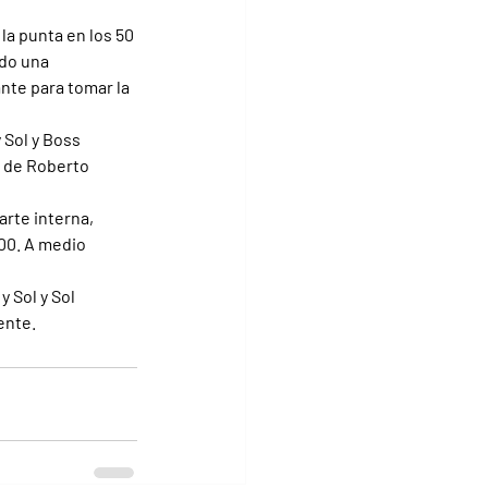
la punta en los 50 
ndo una 
nte para tomar la 
 Sol y Boss 
a de Roberto 
rte interna, 
00. A medio 
 Sol y Sol 
ente.