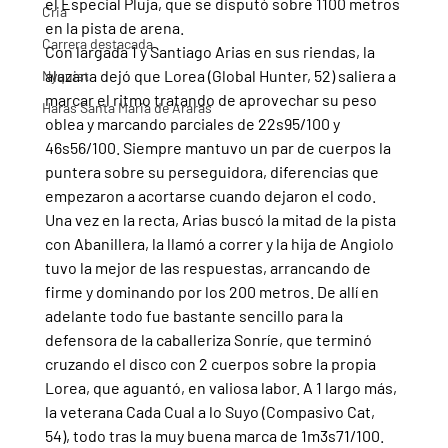
el Especial Pluja, que se disputó sobre 1100 metros 
Cria
en la pista de arena.
Carrera destacada
Con largada 1 y Santiago Arias en sus riendas, la 
alazana dejó que Lorea (Global Hunter, 52) saliera a 
Nyquist
marcar el ritmo tratando de aprovechar su peso 
Haras Santa Maria de Araras
oblea y marcando parciales de 22s95/100 y 
46s56/100. Siempre mantuvo un par de cuerpos la 
puntera sobre su perseguidora, diferencias que 
empezaron a acortarse cuando dejaron el codo.
Una vez en la recta, Arias buscó la mitad de la pista 
con Abanillera, la llamó a correr y la hija de Angiolo 
tuvo la mejor de las respuestas, arrancando de 
firme y dominando por los 200 metros. De allí en 
adelante todo fue bastante sencillo para la 
defensora de la caballeriza Sonríe, que terminó 
cruzando el disco con 2 cuerpos sobre la propia 
Lorea, que aguantó, en valiosa labor. A 1 largo más, 
la veterana Cada Cual a lo Suyo (Compasivo Cat, 
54), todo tras la muy buena marca de 1m3s71/100.