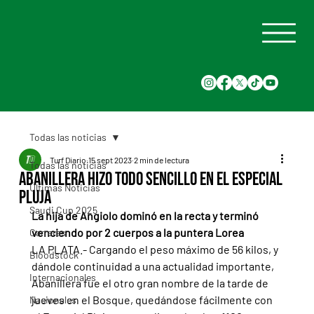
Todas las noticias
Turf Diario
15 sept 2023
2 min de lectura
Todas las noticias
Abanillera hizo todo sencillo en el Especial
Últimas Noticias
Pluja
Saudi Cup 2025
La hija de Angiolo dominó en la recta y terminó 
venciendo por 2 cuerpos a la puntera Lorea
Carreras
LA PLATA.- Cargando el peso máximo de 56 kilos, y 
Bloodstock
dándole continuidad a una actualidad importante, 
Internacionales
Abanillera fue el otro gran nombre de la tarde de 
jueves en el Bosque, quedándose fácilmente con 
Nacionales