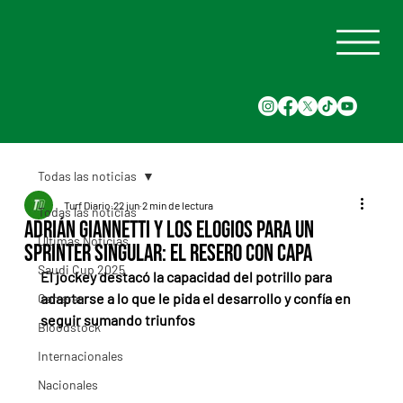
Todas las noticias
Turf Diario
22 jun
2 min de lectura
Todas las noticias
Adrián Giannetti y los elogios para un
Últimas Noticias
sprinter singular: El Resero Con Capa
Saudi Cup 2025
El jockey destacó la capacidad del potrillo para 
adaptarse a lo que le pida el desarrollo y confía en 
Carreras
seguir sumando triunfos
Bloodstock
Internacionales
Nacionales