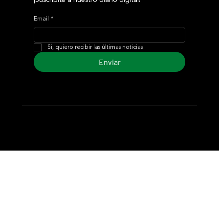
¡Suscribite a nuestro diario digital!
Email
*
Si, quiero recibir las últimas noticias
Enviar
© 2024 Turf Diario
Desarrollado por Estudio CKS - Comunicación,
Marketing & Diseño