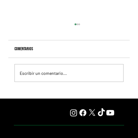
Comentarios
Escribir un comentario...
Fourstardave Stakes: Deterministic pone en juego la
corona en una milla explosiva