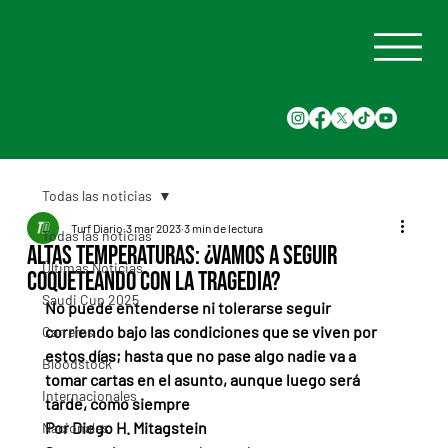
Todas las noticias
Turf Diario
3 mar 2023
3 min de lectura
Todas las noticias
Altas temperaturas: ¿vamos a seguir
Últimas Noticias
coqueteando con la tragedia?
Saudi Cup 2025
No puede entenderse ni tolerarse seguir 
corriendo bajo las condiciones que se viven por 
Carreras
estos días; hasta que no pase algo nadie va a 
Bloodstock
tomar cartas en el asunto, aunque luego será 
Internacionales
tarde, como siempre
Por Diego H. Mitagstein
Nacionales