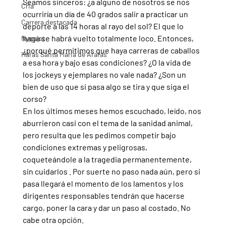
Seamos sinceros: ¿a alguno de nosotros se nos 
Cria
ocurriría un día de 40 grados salir a practicar un 
Carrera destacada
deporte a las 14 horas al rayo del sol? El que lo 
haga se habrá vuelto totalmente loco. Entonces, 
Nyquist
¿porqué permitimos que haya carreras de caballos 
Haras Santa Maria de Araras
a esa hora y bajo esas condiciones? ¿O la vida de 
los jockeys y ejemplares no vale nada? ¿Son un 
bien de uso que si pasa algo se tira y que siga el 
corso?
En los últimos meses hemos escuchado, leído, nos 
aburrieron casi con el tema de la sanidad animal, 
pero resulta que les pedimos competir bajo 
condiciones extremas y peligrosas, 
coqueteándole a la tragedia permanentemente, 
sin cuidarlos . Por suerte no paso nada aún, pero si 
pasa llegará el momento de los lamentos y los 
dirigentes responsables tendrán que hacerse 
cargo, poner la cara y dar un paso al costado. No 
cabe otra opción.