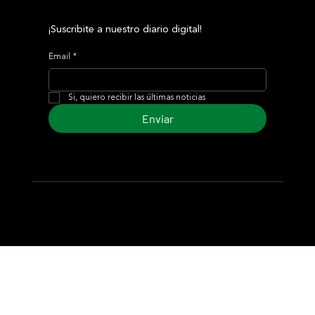
¡Suscribite a nuestro diario digital!
Email
*
Si, quiero recibir las últimas noticias
Enviar
© 2024 Turf Diario
Desarrollado por Estudio CKS - Comunicación,
Marketing & Diseño