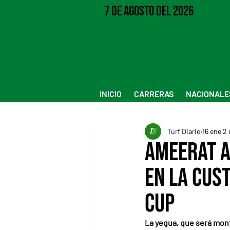
7 de Agosto del 2026
INICIO
CARRERAS
NACIONALE
Turf Diario
16 ene
2 
Ameerat A
en la Cus
Cup
La yegua, que será mont