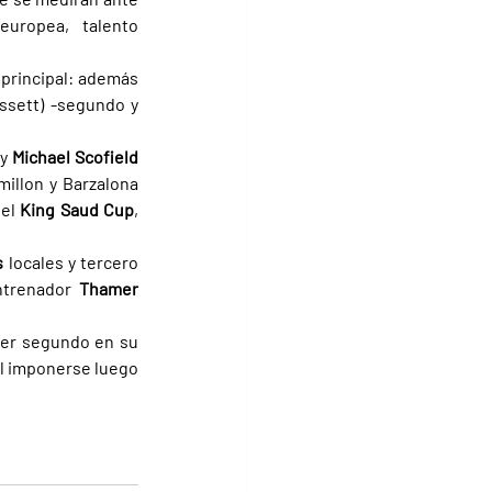
uropea, talento 
principal: además 
sett) -segundo y 
y 
Michael Scofield 
millon y Barzalona 
el 
King Saud Cup
, 
 
locales y tercero 
ntrenador 
Thamer 
ser segundo en su 
l imponerse luego 