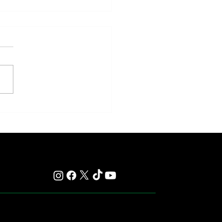
y: Saratoga se prepara para otra
s carreras que quedan en la
ia