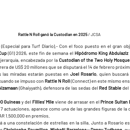
Rattle N Roll ganó la Custodian en 2025
 / JCSA
(Especial para Turf Diario).- Con el foco puesto en el gran obje
Cup 
(G1)
2026, este fin de semana el 
Hipódromo King Abdulaziz 
jerarquía, encabezada por la 
Custodian of the Two Holy Mosque
arrera de US$ 20 millones que se disputará el 14 de febrero próxim
s las miradas estarán puestas en 
Joel Rosario
, quien buscará r
cuando se impuso con 
Rattle N Roll 
(Connect) en este mismo ensa
Alzamaan 
(Ghaiyyath), defensora de las sedas del 
Red Stable 
del
0 Guineas 
y del 
Fillies’ Mile 
viene de arrasar en el 
en 7 actuaciones, aparece como una de las grandes figuras de la 
AR 1.500.000 en premios.
á a una constelación de estrellas en la silla. Junto a Rosario e
o 
Christophe Soumillon
, 
Mickaël Barzalona 
y 
Danny Tudhope
, q