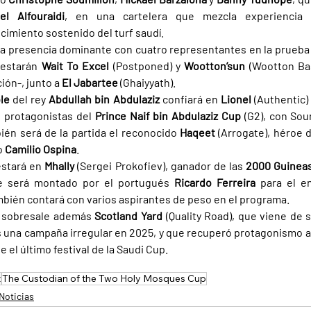
el Alfouraidi
, en una cartelera que mezcla experiencia e
cimiento sostenido del turf saudí.
na presencia dominante con cuatro representantes en la prueba 
estarán 
Wait To Excel 
(Postponed) y 
Wootton’sun 
(Wootton Bas
ión-, junto a 
El Jabartee 
(Ghaiyyath).
le 
del rey 
Abdullah bin Abdulaziz 
confiará en 
Lionel 
(Authentic) 
s protagonistas del 
Prince Naif bin Abdulaziz Cup 
(G2), con Sou
én será de la partida el reconocido 
Haqeet 
(Arrogate), héroe d
 
Camilio Ospina
.
stará en 
Mhally 
(Sergei Prokofiev), ganador de las 
2000 Guineas
e será montado por el portugués 
Ricardo Ferreira 
para el e
mbién contará con varios aspirantes de peso en el programa.
s sobresale además 
Scotland Yard 
(Quality Road), que viene de 
as una campaña irregular en 2025, y que recuperó protagonismo a
e el último festival de la Saudi Cup.
z
The Custodian of the Two Holy Mosques Cup
Noticias