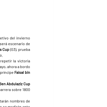
tivo del invierno 
será escenario de 
s Cup 
(G3), prueba 
o.
epetir la victoria 
yo, ahora a bordo 
 príncipe 
Faisal bin 
Prince Sultan Ben Abdulaziz Cup 
carrera sobre 1800 
starán nombres de 
ue se medirán ante 