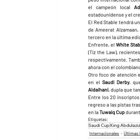
el campeón local 
Ad
estadounidense y el cre
El Red Stable tendrá u
de Ameerat Alzamaan, 
tercero en la última edic
Enfrente, el 
White Stab
(Tiz the Law), reciente
respectivamente. Tambi
ahora con el colombiano
Otro foco de atención e
en el 
Saudi Derby
, qu
Aldaihani
, dupla que ta
Entre los 20 inscripto
regreso a las pistas tr
en la 
Tuwaiq Cup 
durant
Etiquetas:
Saudi Cup
King Abdulazi
Internacionales
Últimas 