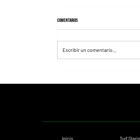
Comentarios
Escribir un comentario...
Isaac Newton alcanzó el Desmond
Stakes y le regaló otro hito histórico a
Aidan O'Brien
Inicio
Turf Diari