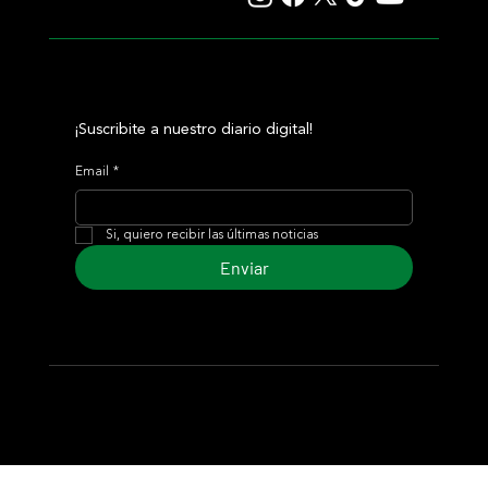
¡Suscribite a nuestro diario digital!
Email
*
Si, quiero recibir las últimas noticias
Enviar
© 2024 Turf Diario
Desarrollado por Estudio CKS - Comunicación,
Marketing & Diseño