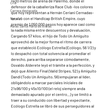
1400 metros de arena de Palermo, donde el 
Cria
defensor de la caballeriza Race Club -los colores 
Carrera destacada
que hoy representan a Hernán Ceriani Cernadas- 
se alzó con el Handicap British Empire, cuyo 
Nyquist
premio de 1.050.000 pesos hoy aparece casi como 
Haras Santa Maria de Araras
la nada misma entre descuentos y devaluación.
Cargando 57 kilos, el hijo de Todo Un Amiguito 
aprovechó de la mejor forma el ritmo de carrera 
que estableció Ecólogo Estrella (Ecólogo, 56 1/2) y 
lo despachó con total solvencia al promediar el 
derecho, para arriba separarse cómodamente.
Osvaldo Alderete leyó el trámite a la perfección, y 
dejó que Aliento Final (Valid Stripes, 52) y Amiguito 
Dandi (Todo Un Amiguito, 56) empujaran al líder, 
obligándolo a marcar parciales iniciales de 
21s96/100 y 45s10/100 (el reloj siempre anda 
demasiado apurado por el centro...) y se limitó a 
traer a su conducido con libertad y expectante.
Ecólogo Estrella se libró de sus perseguidores al 