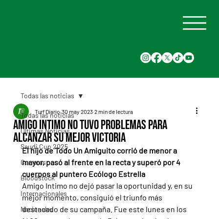
Todas las noticias
Turf Diario
30 may 2023
2 min de lectura
Todas las noticias
Amigo Intimo no tuvo problemas para
Últimas Noticias
alcanzar su mejor victoria
Saudi Cup 2025
El hijo de Todo Un Amiguito corrió de menor a 
mayor, pasó al frente en la recta y superó por 4 
Carreras
cuerpos al puntero Ecólogo Estrella
Bloodstock
Amigo Intimo no dejó pasar la oportunidad y, en su 
Internacionales
mejor momento, consiguió el triunfo más 
destacado de su campaña. Fue este lunes en los 
Nacionales