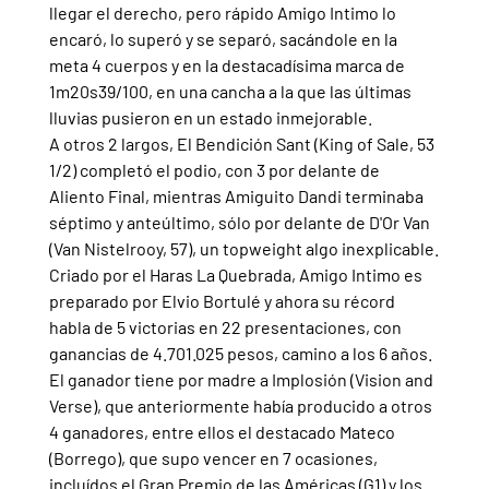
llegar el derecho, pero rápido Amigo Intimo lo 
encaró, lo superó y se separó, sacándole en la 
meta 4 cuerpos y en la destacadísima marca de 
1m20s39/100, en una cancha a la que las últimas 
lluvias pusieron en un estado inmejorable.
A otros 2 largos, El Bendición Sant (King of Sale, 53 
1/2) completó el podio, con 3 por delante de 
Aliento Final, mientras Amiguito Dandi terminaba 
séptimo y anteúltimo, sólo por delante de D'Or Van 
(Van Nistelrooy, 57), un topweight algo inexplicable.
Criado por el Haras La Quebrada, Amigo Intimo es 
preparado por Elvio Bortulé y ahora su récord 
habla de 5 victorias en 22 presentaciones, con 
ganancias de 4.701.025 pesos, camino a los 6 años.
El ganador tiene por madre a Implosión (Vision and 
Verse), que anteriormente había producido a otros 
4 ganadores, entre ellos el destacado Mateco 
(Borrego), que supo vencer en 7 ocasiones, 
incluídos el Gran Premio de las Américas (G1) y los 