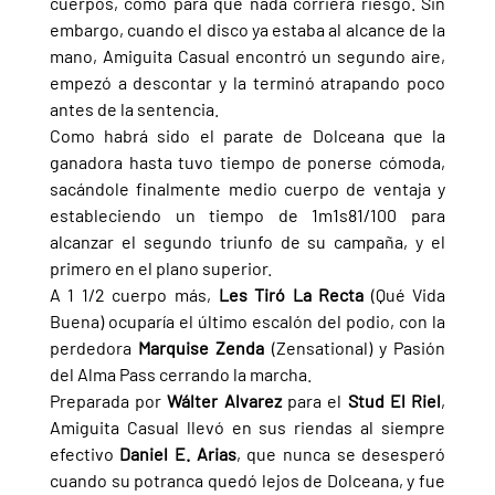
cuerpos, como para que nada corriera riesgo. Sin 
embargo, cuando el disco ya estaba al alcance de la 
mano, Amiguita Casual encontró un segundo aire, 
empezó a descontar y la terminó atrapando poco 
antes de la sentencia.
Como habrá sido el parate de Dolceana que la 
ganadora hasta tuvo tiempo de ponerse cómoda, 
sacándole finalmente medio cuerpo de ventaja y 
estableciendo un tiempo de 1m1s81/100 para 
alcanzar el segundo triunfo de su campaña, y el 
primero en el plano superior.
A 1 1/2 cuerpo más, 
Les Tiró La Recta 
(Qué Vida 
Buena) ocuparía el último escalón del podio, con la 
perdedora 
Marquise Zenda 
(Zensational) y Pasión 
del Alma Pass cerrando la marcha.
Preparada por 
Wálter Alvarez 
para el 
Stud El Riel
, 
Amiguita Casual llevó en sus riendas al siempre 
efectivo 
Daniel E. Arias
, que nunca se desesperó 
cuando su potranca quedó lejos de Dolceana, y fue 