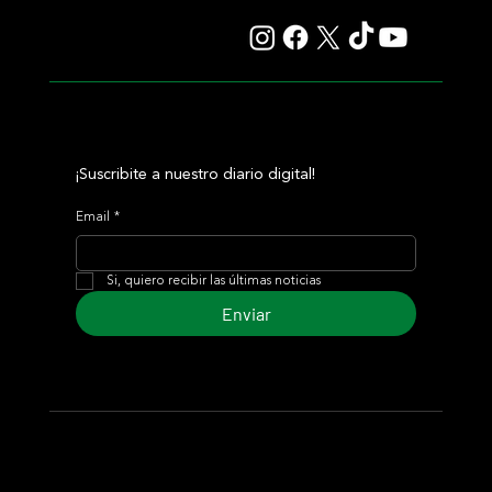
corona en una milla explosiva
¡Suscribite a nuestro diario digital!
Email
*
Si, quiero recibir las últimas noticias
Enviar
© 2024 Turf Diario
Desarrollado por Estudio CKS - Comunicación,
Marketing & Diseño