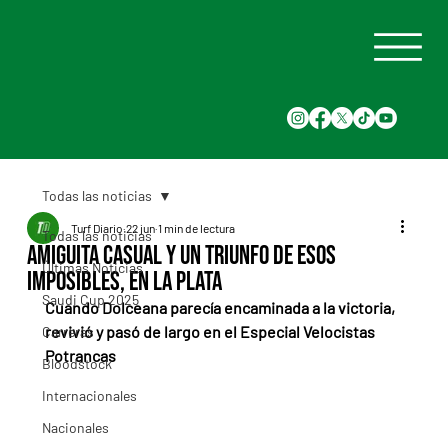
Todas las noticias
Turf Diario
22 jun
1 min de lectura
Todas las noticias
Amiguita Casual y un triunfo de esos
Últimas Noticias
imposibles, en La Plata
Saudi Cup 2025
Cuando Dolceana parecía encaminada a la victoria, 
revivió y pasó de largo en el Especial Velocistas 
Carreras
Potrancas
Bloodstock
Internacionales
Nacionales