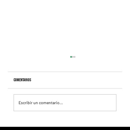
Comentarios
Escribir un comentario...
Fourstardave Stakes: Deterministic pone en juego la