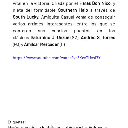
vital en la victoria. Criada por el 
Haras Don Nico
, y 
nieta del formidable 
Southern Halo 
a través de 
South Lucky
, Amiguita Casual venía de conseguir 
varios arrimes interesantes, entre los que se 
contaron sus cuartos puestos en los 
clásicos
 Saturnino J. Unzué 
(G2), 
Andrés S. Torres 
(G3) y 
Amilcar Mercader 
(L).
https://www.youtube.com/watch?v=3KexTUc4I7Y
Etiquetas:
Hipódromo de La Plata
Especial Velocistas Potrancas