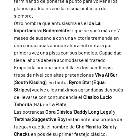
terminando de ponerse a punto para volver a los 
planos graduales con la misma ambición de 
siempre.
Otro nombre que entusiasma es el de 
La 
Importadora 
(
Bodemeister
), que se sacó más de 7 
meses de ausencia con una victoria tremenda en 
una condicional, aunque ahora enfrentará por 
primera vez una pista con sus bemoles. Capacidad 
tiene, ahora deberá acomodarse al trazado.
Empujada por una seguidilla en los handicaps, 
trepa de nivel con altas pretenciones 
Viva Al Sur 
(
South Kissing
), en tanto, 
Byron Star 
(
Equal 
Stripes
) vuelve a los máximos agrandadas después 
de llevarse con contundencia el 
Clásico Lucio 
Taborda 
(G3), en 
La Plata
.
Las potrancas 
Obra Clásica 
(
Daddy Long Legs
) y 
Terzina 
(
Suggestive Boy
) están ante una prueba de 
fuego, y queda el nombre de 
Che Mamita 
(
Safety 
Check
), en pos de su primer festejo clásico, 