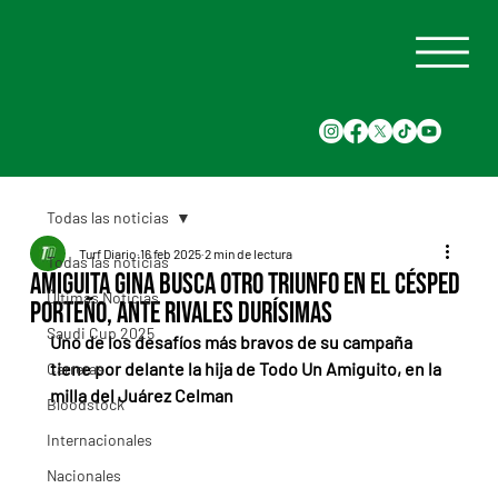
Todas las noticias
Turf Diario
16 feb 2025
2 min de lectura
Todas las noticias
Amiguita Gina busca otro triunfo en el césped
Últimas Noticias
porteño, ante rivales durísimas
Saudi Cup 2025
Uno de los desafíos más bravos de su campaña 
tiene por delante la hija de Todo Un Amiguito, en la 
Carreras
milla del Juárez Celman
Bloodstock
Internacionales
Nacionales