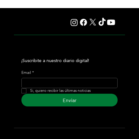
Fourstardave Stakes: Deterministic pone en juego la
corona en una milla explosiva
¡Suscribite a nuestro diario digital!
Email
*
Si, quiero recibir las últimas noticias
Enviar
© 2024 Turf Diario
Desarrollado por Estudio CKS - Comunicación,