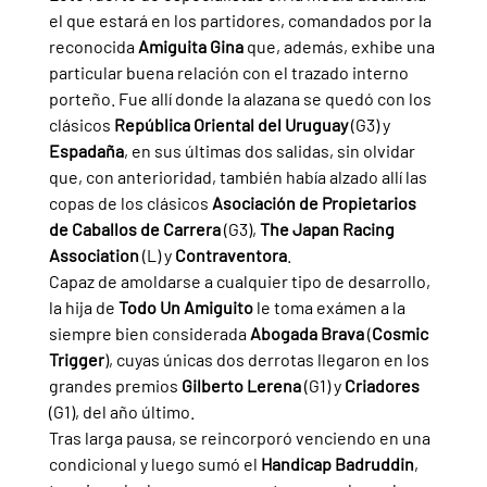
el que estará en los partidores, comandados por la 
reconocida 
Amiguita Gina 
que, además, exhibe una 
particular buena relación con el trazado interno 
porteño. Fue allí donde la alazana se quedó con los 
clásicos 
República Oriental del Uruguay 
(G3) y 
Espadaña
, en sus últimas dos salidas, sin olvidar 
que, con anterioridad, también había alzado allí las 
copas de los clásicos 
Asociación de Propietarios 
de Caballos de Carrera 
(G3), 
The Japan Racing 
Association 
(L) y 
Contraventora
.
Capaz de amoldarse a cualquier tipo de desarrollo, 
la hija de 
Todo Un Amiguito 
le toma exámen a la 
siempre bien considerada 
Abogada Brava 
(
Cosmic 
Trigger
), cuyas únicas dos derrotas llegaron en los 
grandes premios 
Gilberto Lerena 
(G1) y 
Criadores 
(G1), del año último.
Tras larga pausa, se reincorporó venciendo en una 
condicional y luego sumó el 
Handicap Badruddin
, 