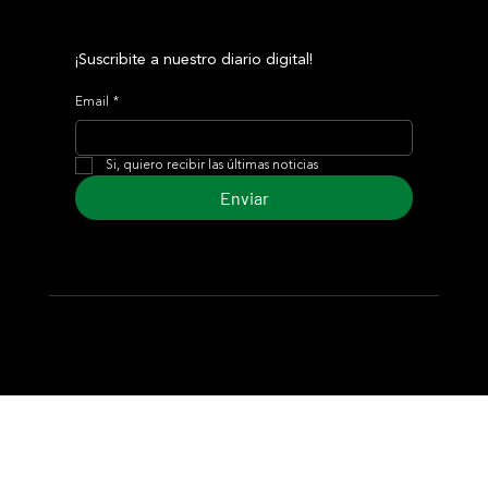
¡Suscribite a nuestro diario digital!
Email
*
Si, quiero recibir las últimas noticias
Enviar
© 2024 Turf Diario
Desarrollado por Estudio CKS - Comunicación,
Marketing & Diseño