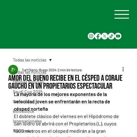
Todas las noticias
Turf Diario
16 ago 2024
2 min de lectura
Todas las noticias
Amor del Bueno recibe en el césped a Coraje
Últimas Noticias
Gaucho en un Propietarios espectacular
Saudi Cup 2025
La mayoría de los mejores exponentes de la 
velocidad joven se enfrentarán en la recta de 
Carreras
césped norteña
Bloodstock
El doblete clásico del viernes en el Hipódromo de 
Internacionales
San Isidro se abrirá con el Propietarios (L), cuyos 
1000 metros en el césped medirán a la gran 
Nacionales