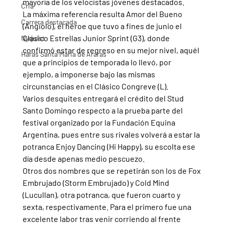
mayoría de los velocistas jóvenes destacados.
Cria
La máxima referencia resulta Amor del Bueno 
Carrera destacada
(Angiolo), el héroe que tuvo a fines de junio el 
Clásico Estrellas Junior Sprint (G3), donde 
Nyquist
confirmó estar de regreso en su mejor nivel, aquél 
Haras Santa Maria de Araras
que a principios de temporada lo llevó, por 
ejemplo, a imponerse bajo las mismas 
circunstancias en el Clásico Congreve (L).
Varios desquites entregará el crédito del Stud 
Santo Domingo respecto a la prueba parte del 
festival organizado por la Fundación Equina 
Argentina, pues entre sus rivales volverá a estar la 
potranca Enjoy Dancing (Hi Happy), su escolta ese 
día desde apenas medio pescuezo.
Otros dos nombres que se repetirán son los de Fox 
Embrujado (Storm Embrujado) y Cold Mind 
(Lucullan), otra potranca, que fueron cuarto y 
sexta, respectivamente. Para el primero fue una 
excelente labor tras venir corriendo al frente 