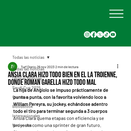
Todas las noticias
Turf Diario
26 nov 2023
2 min de lectura
Todas las noticias
Ansia Clara hizo todo bien en el La Troienne,
Últimas Noticias
donde Roman Garella hizo todo mal
Saudi Cup 2025
La hija de Angiolo se impuso prácticamente de 
punta a punta, con la favorita volviendo loco a 
Carreras
William Pereyra, su jockey, echándose adentro 
Bloodstock
todo el tiro para terminar segunda a 3 cuerpos
Internacionales
Ansia Clara quema etapas con eficiencia y se 
proyecta como una sprinter de gran futuro. 
Nacionales