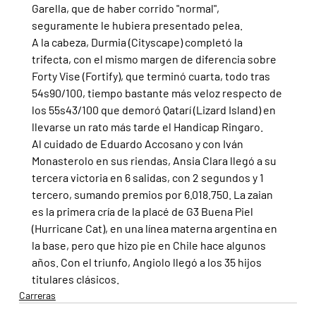
Garella, que de haber corrido "normal", 
seguramente le hubiera presentado pelea.
A la cabeza, Durmia (Cityscape) completó la 
trifecta, con el mismo margen de diferencia sobre 
Forty Vise (Fortify), que terminó cuarta, todo tras 
54s90/100, tiempo bastante más veloz respecto de 
los 55s43/100 que demoró Qatarí (Lizard Island) en 
llevarse un rato más tarde el Handicap Ringaro.
Al cuidado de Eduardo Accosano y con Iván 
Monasterolo en sus riendas, Ansia Clara llegó a su 
tercera victoria en 6 salidas, con 2 segundos y 1 
tercero, sumando premios por 6.018.750. La zaian 
es la primera cría de la placé de G3 Buena Piel 
(Hurricane Cat), en una línea materna argentina en 
la base, pero que hizo pie en Chile hace algunos 
años. Con el triunfo, Angiolo llegó a los 35 hijos 
titulares clásicos.
Carreras