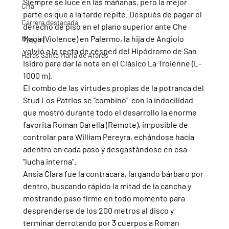
Siempre se luce en las mañanas, pero la mejor 
Cria
parte es que a la tarde repite. Después de pagar el 
Carrera destacada
derecho de piso en el plano superior ante Che 
Maga (Violence) en Palermo, la hija de Angiolo 
Nyquist
volvió a la recta de césped del Hipódromo de San 
Haras Santa Maria de Araras
Isidro para dar la nota en el Clásico La Troienne (L-
1000 m).
El combo de las virtudes propias de la potranca del 
Stud Los Patrios se "combinó"  con la indocilidad 
que mostró durante todo el desarrollo la enorme 
favorita Roman Garella (Remote), imposible de 
controlar para William Pereyra, echándose hacia 
adentro en cada paso y desgastándose en esa 
"lucha interna".
Ansia Clara fue la contracara, largando bárbaro por 
dentro, buscando rápido la mitad de la cancha y 
mostrando paso firme en todo momento para 
desprenderse de los 200 metros al disco y 
terminar derrotando por 3 cuerpos a Roman 