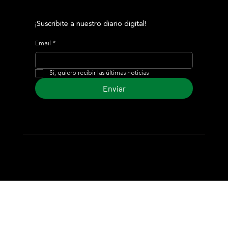
¡Suscribite a nuestro diario digital!
Email
*
Si, quiero recibir las últimas noticias
Enviar
© 2024 Turf Diario
Desarrollado por Estudio CKS - Comunicación,
Marketing & Diseño