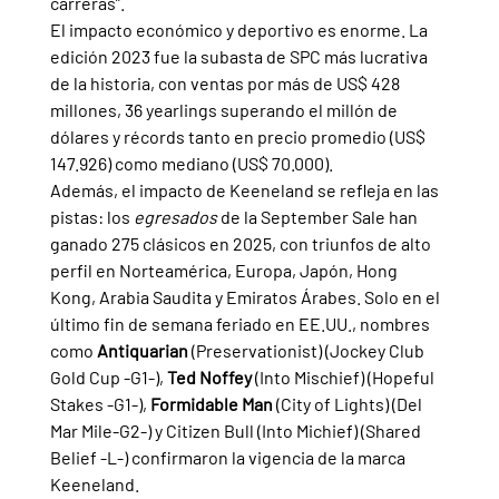
carreras”.
El impacto económico y deportivo es enorme. La 
edición 2023 fue la subasta de SPC más lucrativa 
de la historia, con ventas por más de US$ 428 
millones, 36 yearlings superando el millón de 
dólares y récords tanto en precio promedio (US$ 
147.926) como mediano (US$ 70.000).
Además, el impacto de Keeneland se refleja en las 
pistas: los 
egresados 
de la September Sale han 
ganado 275 clásicos en 2025, con triunfos de alto 
perfil en Norteamérica, Europa, Japón, Hong 
Kong, Arabia Saudita y Emiratos Árabes. Solo en el 
último fin de semana feriado en EE.UU., nombres 
como 
Antiquarian 
(Preservationist) (Jockey Club 
Gold Cup -G1-), 
Ted Noffey 
(Into Mischief) (Hopeful 
Stakes -G1-), 
Formidable Man 
(City of Lights) (Del 
Mar Mile-G2-) y Citizen Bull (Into Michief) (Shared 
Belief -L-) confirmaron la vigencia de la marca 
Keeneland.