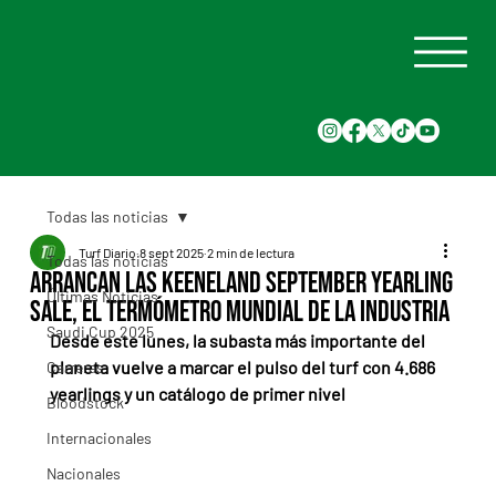
Todas las noticias
Turf Diario
8 sept 2025
2 min de lectura
Todas las noticias
Arrancan las Keeneland September Yearling
Últimas Noticias
Sale, el termómetro mundial de la industria
Saudi Cup 2025
Desde este lunes, la subasta más importante del 
planeta vuelve a marcar el pulso del turf con 4.686 
Carreras
yearlings y un catálogo de primer nivel
Bloodstock
Internacionales
Nacionales