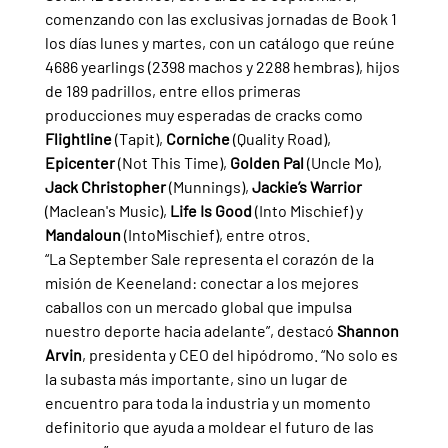
comenzando con las exclusivas jornadas de Book 1 
los días lunes y martes, con un catálogo que reúne 
4686 yearlings (2398 machos y 2288 hembras), hijos 
de 189 padrillos, entre ellos primeras 
producciones muy esperadas de cracks como 
Flightline 
(Tapit), 
Corniche 
(Quality Road), 
Epicenter 
(Not This Time), 
Golden Pal 
(Uncle Mo), 
Jack Christopher 
(Munnings), 
Jackie’s Warrior 
(Maclean's Music), 
Life Is Good 
(Into Mischief) y 
Mandaloun 
(IntoMischief), entre otros.
“La September Sale representa el corazón de la 
misión de Keeneland: conectar a los mejores 
caballos con un mercado global que impulsa 
nuestro deporte hacia adelante”, destacó 
Shannon 
Arvin
, presidenta y CEO del hipódromo. “No solo es 
la subasta más importante, sino un lugar de 
encuentro para toda la industria y un momento 
definitorio que ayuda a moldear el futuro de las 