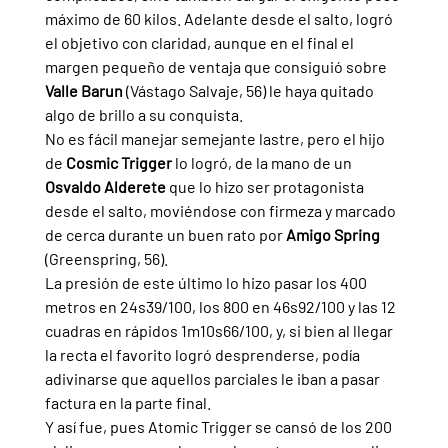
máximo de 60 kilos. Adelante desde el salto, logró 
el objetivo con claridad, aunque en el final el 
margen pequeño de ventaja que consiguió sobre 
Valle Barun 
(Vástago Salvaje, 56) le haya quitado 
algo de brillo a su conquista.
No es fácil manejar semejante lastre, pero el hijo 
de 
Cosmic Trigger 
lo logró, de la mano de un 
Osvaldo Alderete 
que lo hizo ser protagonista 
desde el salto, moviéndose con firmeza y marcado 
de cerca durante un buen rato por 
Amigo Spring 
(Greenspring, 56). 
La presión de este último lo hizo pasar los 400 
metros en 24s39/100, los 800 en 46s92/100 y las 12 
cuadras en rápidos 1m10s66/100, y, si bien al llegar 
la recta el favorito logró desprenderse, podía 
adivinarse que aquellos parciales le iban a pasar 
factura en la parte final.
Y así fue, pues Atomic Trigger se cansó de los 200 