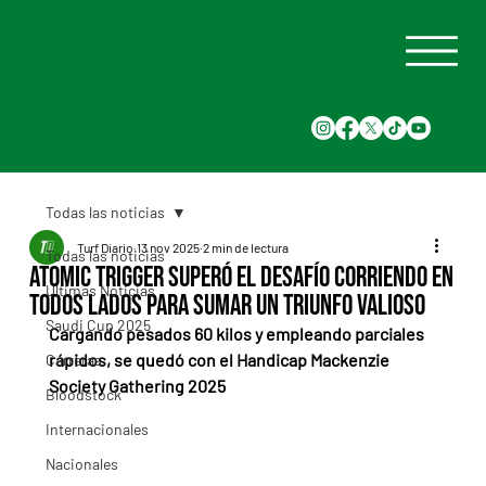
Todas las noticias
Turf Diario
13 nov 2025
2 min de lectura
Todas las noticias
Atomic Trigger superó el desafío corriendo en
Últimas Noticias
todos lados para sumar un triunfo valioso
Saudi Cup 2025
Cargando pesados 60 kilos y empleando parciales 
rápidos, se quedó con el Handicap Mackenzie 
Carreras
Society Gathering 2025
Bloodstock
Internacionales
Nacionales