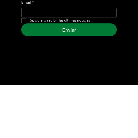
Email
*
Si, quiero recibir las últimas noticias
Enviar
© 2024 Turf Diario
Desarrollado por Estudio CKS - Comunicación,
Marketing & Diseño