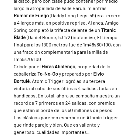
al disco, pero con clase pudo contener por medio 
largo la atropellada de Valle Barún, mientras 
Rumor de Fuego
 (Daddy Long Legs, 59) era tercero 
a 4 largos más, en positiva reprise. Al anca, Amigo 
Spring completó la trifecta delante de un 
Titanic 
Blade 
(Daniel Boone, 53 1/2) inofensivo. El tiempo 
final para los 1800 metros fue de 1m48s60/100, con 
una fracción complementaria para la milla de 
1m35s70/100.
Criado por el 
Haras Abolengo
, propiedad de la 
caballeriza 
To-No-Go 
y preparado por 
Elvio 
Bortulé
, Atomic Trigger logró así su tercera 
victoria al cabo de sus últimas 4 salidas, todas en 
handicaps. En total, ahora su campaña muestra un 
récord de 7 primeros en 24 salidas, con premios 
que están al borde de los 50 millones de pesos.
Los clásicos parecen esperar a un Atomic Trigger 
que rinde parejo y bien. Que es valiente y 
generoso, cualidades importantes...