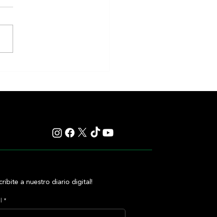
agan renuncia a York y enfocará
u temporada en defender la
Cup
cribite a nuestro diario digital!
l
*