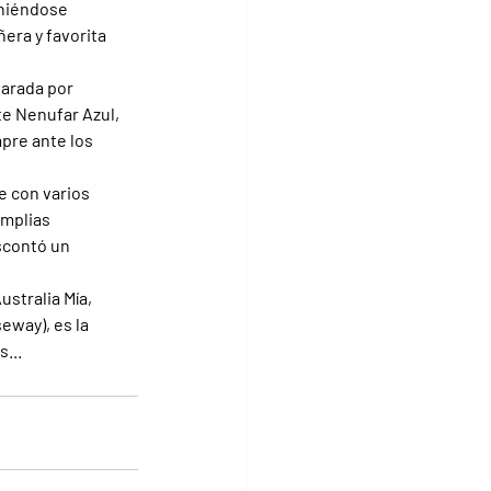
oniéndose 
era y favorita 
parada por 
e Nenufar Azul, 
mpre ante los 
e con varios 
amplias 
scontó un 
ustralia Mía, 
eway), es la 
...