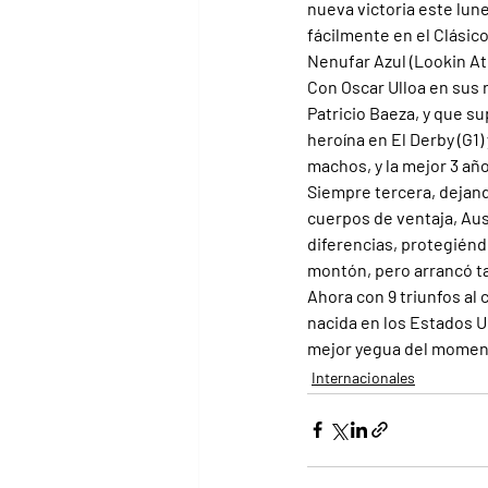
nueva victoria este lun
fácilmente en el Clásic
Nenufar Azul (Lookin At 
Con Oscar Ulloa en sus r
Patricio Baeza, y que s
heroína en El Derby (G1)
machos, y la mejor 3 a
Siempre tercera, dejand
cuerpos de ventaja, Aus
diferencias, protegiénd
montón, pero arrancó ta
Ahora con 9 triunfos al c
nacida en los Estados Un
mejor yegua del momento
Internacionales