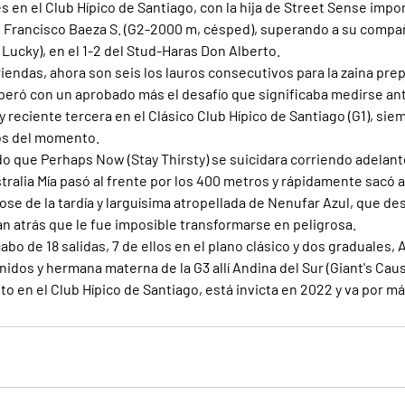
es en el Club Hípico de Santiago, con la hija de Street Sense imp
o Francisco Baeza S. (G2-2000 m, césped), superando a su compañ
Lucky), en el 1-2 del Stud-Haras Don Alberto.
iendas, ahora son seis los lauros consecutivos para la zaina pre
uperó con un aprobado más el desafío que significaba medirse ant
 y reciente tercera en el Clásico Club Hípico de Santiago (G1), sie
ños del momento.
o que Perhaps Now (Stay Thirsty) se suicidara corriendo adelant
tralia Mía pasó al frente por los 400 metros y rápidamente sacó 
ose de la tardía y larguísima atropellada de Nenufar Azul, que de
n atrás que le fue imposible transformarse en peligrosa.
abo de 18 salidas, 7 de ellos en el plano clásico y dos graduales, A
idos y hermana materna de la G3 allí Andina del Sur (Giant's Caus
 en el Club Hípico de Santiago, está invicta en 2022 y va por más