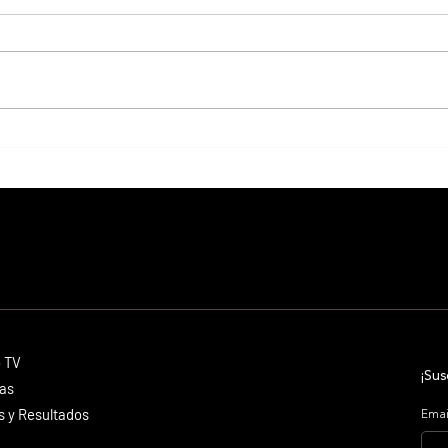
El Preakness cambiará de fecha en
Caland
2027 y reaviva el debate sobre el
toda s
futuro de la Triple Corona
Japan 
Contacto
o TV
dmitagstein@gmail.com
¡Sus
cas
 y Resultados
Emai