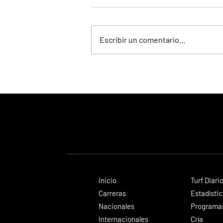
Escribir un comentario...
Fortitudine, hermano de Rebel's
Romance, ganó debutando por 21
cuerpos
Inicio
Turf Diari
Carreras
Estadísti
Nacionales
Programas
Internacionales
Cría