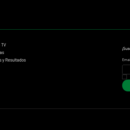
Contacto
o TV
dmitagstein@gmail.com
¡Sus
cas
 y Resultados
Emai
 Marketing &