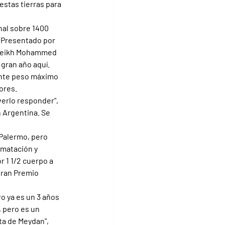
stas tierras para 
nal sobre 1400 
. Presentado por 
 Sheikh Mohammed 
 gran año aquí.
gente peso máximo 
dores.
erlo responder", 
 Argentina. Se 
Palermo, pero 
imatación y 
 1 1/2 cuerpo a 
Gran Premio 
o ya es un 3 años 
 pero es un 
ta de Meydan", 