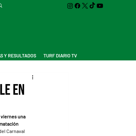
S Y RESULTADOS
TURF DIARIO TV
le en
 viernes una 
imatación
del Carnaval 