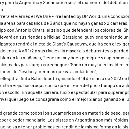
 y para la Argentina y Sudamérica será el momento del debut en e
n.
orrerá el viernes el We One - Presented by DP World, una condicio
la arena para caballos de 3 años que no hayan ganado 2 carreras
ipo con Antonio Cintra, el zaino que defenderá los colores del
llevará en sus riendas a Mickael Barzalona, queviene teniendo un
cipantes tendrá el nieto de Giant's Causeway, que irá con el exi
ndo entre 4 y 6 1/2 a sus rivales, la mayoría o debutantes o perde
 bien en las mañanas. Tiene un muy buen pedigree y esperamos v
siasmado, para luego agregar que: "Ganó un muy buen maiden en
ciones de Meydan y creemos que va a andar bien".
ellegatta, Auto Bahn debutó ganando el 19 de marzo de 2023 en 
embre viajó hacia aquí, con lo que el tema del poco tiempo de acl
 escollo. En aquella carrera, lució espectacular para superar por
, rival que luego se consagraría como el mejor 2 años ganando el 
dad grande como todos los sudamericanos en materia de peso, per
debería poder manejarlo. Las pistas en Argentina son más rápidas,
ue no va a tener problemas en rendir de la misma forma en la pis