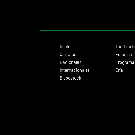
Inicio
Turf Diari
Carreras
Estadísti
Nacionales
Programas
Internacionales
Cría
Bloodstock
© 2024 Turf Diario
Desarrollado por Estudio CKS - Comunicación,
Diseño