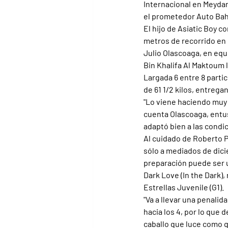
Internacional en Meydan
el prometedor Auto Bah
El hijo de Asiatic Boy c
metros de recorrido en 
Julio Olascoaga, en equ
Bin Khalifa Al Maktoum 
Largada 6 entre 8 parti
de 61 1/2 kilos, entrega
"Lo viene haciendo muy
cuenta Olascoaga, entu
adaptó bien a las condi
Al cuidado de Roberto P
sólo a mediados de dici
preparación puede ser un
Dark Love (In the Dark)
Estrellas Juvenile (G1).
"Va a llevar una penali
hacia los 4, por lo que 
caballo que luce como q