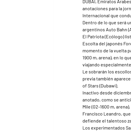
DUBAI, Emiratos Arabes 
anotaciones para la jor
Internacional que conduc
Dentro de lo que será u
argentinos Auto Bahn (As
El Patriota (Ecólogo) li
Escolta del japonés Fore
momento de la vuelta pa
1900 m, arena), en lo q
viajando especialmente 
Le sobrarán los escollo
previa también aparecen 
of Stars (Dubawi).
Inactivo desde diciembr
anotado, como se antici
Mile (G2-1600 m, arena)
Francisco Leandro, que l
defiende el talentoso z
Los experimentados San D