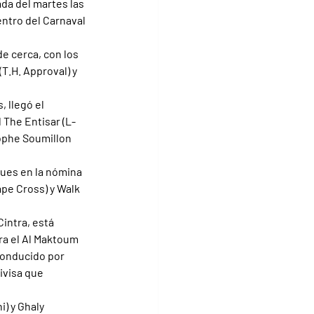
da del martes las 
ntro del Carnaval 
e cerca, con los 
T.H. Approval) y 
 llegó el 
 The Entisar (L-
ophe Soumillon 
ues en la nómina 
pe Cross) y Walk 
intra, está 
ra el Al Maktoum 
conducido por 
ivisa que 
) y Ghaly 