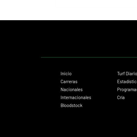
Calandagan renuncia a York y enfocará
toda su temporada en defender la
Japan Cup
Inicio
Turf Diari
Carreras
Estadísti
Nacionales
Programas
Internacionales
Cría
Bloodstock