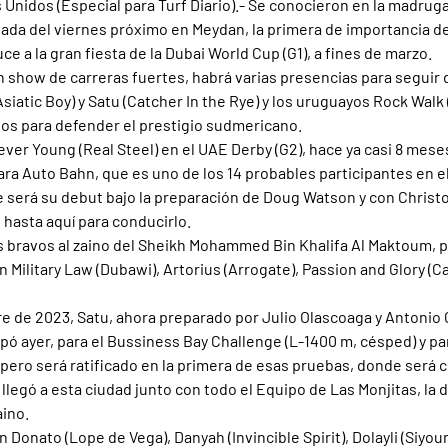
Unidos (Especial para Turf Diario).- Se conocieron en la madruga
nada del viernes próximo en Meydan, la primera de importancia de
e a la gran fiesta de la Dubai World Cup (G1), a fines de marzo.
n show de carreras fuertes, habrá varias presencias para seguir d
iatic Boy) y Satu (Catcher In the Rye) y los uruguayos Rock Walk (
stos para defender el prestigio sudmericano.
ver Young (Real Steel) en el UAE Derby (G2), hace ya casi 8 meses,
ra Auto Bahn, que es uno de los 14 probables participantes en el
ue será su debut bajo la preparación de Doug Watson y con Christ
hasta aquí para conducirlo.
s bravos al zaino del Sheikh Mohammed Bin Khalifa Al Maktoum, p
Military Law (Dubawi), Artorius (Arrogate), Passion and Glory (Ca
e de 2023, Satu, ahora preparado por Julio Olascoaga y Antonio C
pó ayer, para el Bussiness Bay Challenge (L-1400 m, césped) y pa
, pero será ratificado en la primera de esas pruebas, donde será 
legó a esta ciudad junto con todo el Equipo de Las Monjitas, la d
aino.
onato (Lope de Vega), Danyah (Invincible Spirit), Dolayli (Siyouni