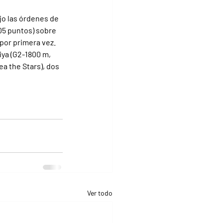
jo las órdenes de 
105 puntos) sobre 
 por primera vez.
iya (G2-1800 m, 
a the Stars), dos 
Ver todo