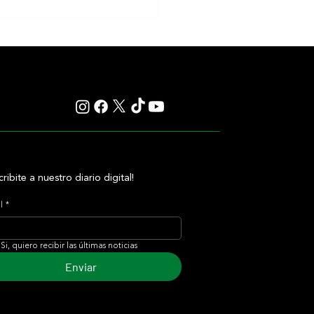
sman ya apunta al Juddmonte
ational y Gosden anticipa un
soñado con Constitution River
cribite a nuestro diario digital!
l
*
Si, quiero recibir las últimas noticias
Enviar