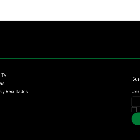
Murió Robby Albarado, el jockey de
Ombud
Curlin y gran protagonistas de la hípica
Intern
estadounidense
duelo 
Contacto
o TV
dmitagstein@gmail.com
¡Sus
cas
 y Resultados
Emai