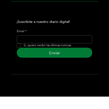
¡Suscribite a nuestro diario digital!
Email
*
Si, quiero recibir las últimas noticias
Enviar
© 2024 Turf Diario
Desarrollado por Estudio CKS - Comunicación,
Marketing & Diseño