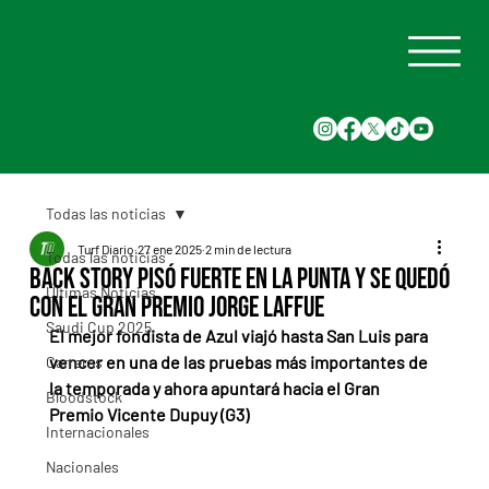
Todas las noticias
Turf Diario
27 ene 2025
2 min de lectura
Todas las noticias
Back Story pisó fuerte en La Punta y se quedó
Últimas Noticias
con el Gran Premio Jorge Laffue
Saudi Cup 2025
El mejor fondista de Azul viajó hasta San Luis para 
vencer en una de las pruebas más importantes de 
Carreras
la temporada y ahora apuntará hacia el Gran 
Bloodstock
Premio Vicente Dupuy (G3)
Internacionales
Nacionales