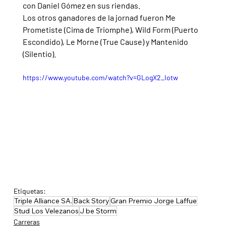
con Daniel Gómez en sus riendas.
Los otros ganadores de la jornad fueron Me 
Prometiste (Cima de Triomphe), Wild Form (Puerto 
Escondido), Le Morne (True Cause) y Mantenido 
(Silentio).
https://www.youtube.com/watch?v=GLogX2_Iotw
Etiquetas:
Triple Alliance SA.
Back Story
Gran Premio Jorge Laffue
Stud Los Velezanos
J be Storm
Carreras