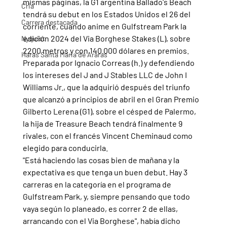
mismas páginas, la G1 argentina Ballado's Beach 
Cria
tendrá su debut en los Estados Unidos el 26 del 
Carrera destacada
corriente, cuando anime en Gulfstream Park la 
edición 2024 del Via Borghese Stakes (L), sobre 
Nyquist
2200 metros y con 140.000 dólares en premios.
Haras Santa Maria de Araras
Preparada por Ignacio Correas (h.) y defendiendo 
los intereses del J and J Stables LLC de John I 
Williams Jr., que la adquirió después del triunfo 
que alcanzó a principios de abril en el Gran Premio 
Gilberto Lerena (G1), sobre el césped de Palermo, 
la hija de Treasure Beach tendrá finalmente 9 
rivales, con el francés Vincent Cheminaud como 
elegido para conducirla.
"Está haciendo las cosas bien de mañana y la 
expectativa es que tenga un buen debut. Hay 3 
carreras en la categoría en el programa de 
Gulfstream Park, y, siempre pensando que todo 
vaya según lo planeado, es correr 2 de ellas, 
arrancando con el Via Borghese", había dicho 