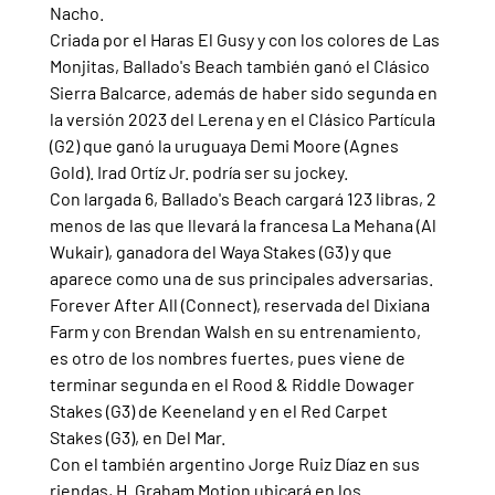
Nacho.
Criada por el Haras El Gusy y con los colores de Las 
Monjitas, Ballado's Beach también ganó el Clásico 
Sierra Balcarce, además de haber sido segunda en 
la versión 2023 del Lerena y en el Clásico Partícula 
(G2) que ganó la uruguaya Demi Moore (Agnes 
Gold). Irad Ortíz Jr. podría ser su jockey.
Con largada 6, Ballado's Beach cargará 123 libras, 2 
menos de las que llevará la francesa La Mehana (Al 
Wukair), ganadora del Waya Stakes (G3) y que 
aparece como una de sus principales adversarias.
Forever After All (Connect), reservada del Dixiana 
Farm y con Brendan Walsh en su entrenamiento, 
es otro de los nombres fuertes, pues viene de 
terminar segunda en el Rood & Riddle Dowager 
Stakes (G3) de Keeneland y en el Red Carpet 
Stakes (G3), en Del Mar.
Con el también argentino Jorge Ruiz Díaz en sus 
riendas, H. Graham Motion ubicará en los 