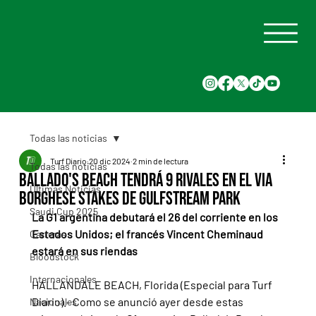
Todas las noticias
Turf Diario
20 dic 2024
2 min de lectura
Todas las noticias
Ballado's Beach tendrá 9 rivales en el Via
Últimas Noticias
Borghese Stakes de Gulfstream Park
Saudi Cup 2025
La G1 argentina debutará el 26 del corriente en los 
Estados Unidos; el francés Vincent Cheminaud 
Carreras
estará en sus riendas
Bloodstock
Internacionales
HALLANDALE BEACH, Florida (Especial para Turf 
Diario).- Como se anunció ayer desde estas 
Nacionales