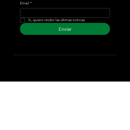
Email
*
Si, quiero recibir las últimas noticias
Enviar
© 2024 Turf Diario
Desarrollado por Estudio CKS - Comunicación,
Marketing & Diseño