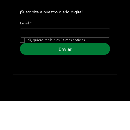
¡Suscribite a nuestro diario digital!
Email
*
Si, quiero recibir las últimas noticias
Enviar
© 2024 Turf Diario
Desarrollado por Estudio CKS - Comunicación,
Marketing & Diseño