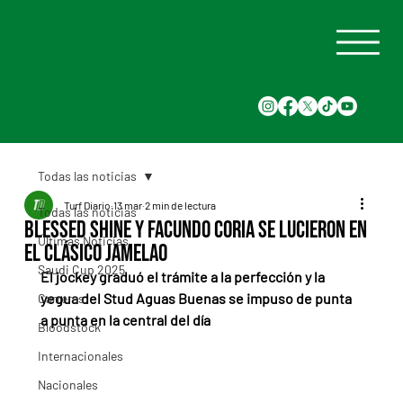
Todas las noticias
Turf Diario
13 mar
2 min de lectura
Todas las noticias
Blessed Shine y Facundo Coria se lucieron en
Últimas Noticias
el Clásico Jamelao
Saudi Cup 2025
El jockey graduó el trámite a la perfección y la 
yegua del Stud Aguas Buenas se impuso de punta 
Carreras
a punta en la central del día
Bloodstock
Internacionales
Nacionales