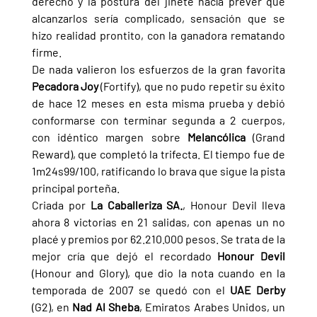
derecho y la postura del jinete hacía prever que 
alcanzarlos sería complicado, sensación que se 
hizo realidad prontito, con la ganadora rematando 
firme.
De nada valieron los esfuerzos de la gran favorita 
Pecadora Joy 
(Fortify), que no pudo repetir su éxito 
de hace 12 meses en esta misma prueba y debió 
conformarse con terminar segunda a 2 cuerpos, 
con idéntico margen sobre 
Melancólica 
(Grand 
Reward), que completó la trifecta. El tiempo fue de 
1m24s99/100, ratificando lo brava que sigue la pista 
principal porteña.
Criada por 
La Caballeriza SA.
, Honour Devil lleva 
ahora 8 victorias en 21 salidas, con apenas un no 
placé y premios por 62.210.000 pesos. Se trata de la 
mejor cría que dejó el recordado 
Honour Devil 
(Honour and Glory), que dio la nota cuando en la 
temporada de 2007 se quedó con el 
UAE Derby 
(G2), en 
Nad Al Sheba
, Emiratos Arabes Unidos, un 