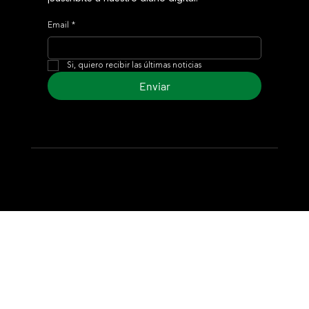
Email
*
Si, quiero recibir las últimas noticias
Enviar
© 2024 Turf Diario
Desarrollado por Estudio CKS - Comunicación,
Marketing & Diseño