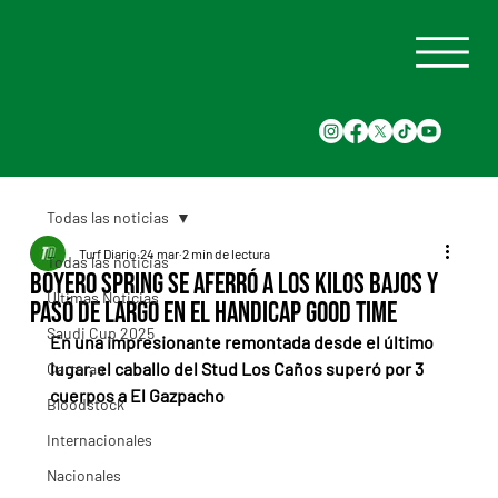
Todas las noticias
Turf Diario
24 mar
2 min de lectura
Todas las noticias
Boyero Spring se aferró a los kilos bajos y
Últimas Noticias
pasó de largo en el Handicap Good Time
Saudi Cup 2025
En una impresionante remontada desde el último 
lugar, el caballo del Stud Los Caños superó por 3 
Carreras
cuerpos a El Gazpacho
Bloodstock
Internacionales
Nacionales