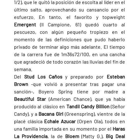
1/2), que le quitó la posición de escolta al líder en el 
último salto, aprovechando su cansancio por el 
esfuerzo. En tanto, el favorito y topweight 
Emergent 
(Il Campione, 61) quedó cuarto al 
pescuezo, con algún pequeño tropiezo en el 
momento de las definiciones que pudo haberlo 
privado de terminar algo más adelante. El tiempo 
de la carrera fue de 1m36s72/100, en una cancha 
que agradeció de todo corazón las lluvias del fin de 
semana.
Del 
Stud Los Caños 
y preparado por 
Esteban 
Brown 
-que volvió a presentar tras pagar una 
sanción-, Boyero Spring tiene por madre a 
Beautiful Star 
(American Chance), que ya había 
producido al clásico en 
Tandil Candy Billion 
(Señor 
Candy), y a 
Bacana Girl 
(Greenspring), vientre de la 
placé clásica 
Echale Azucar 
(Orpen Ola), todos en 
una familia importada en su momento por el 
Haras 
La Providencia
, la de 
Bloem 
(Matty G.), 
Big Deal 