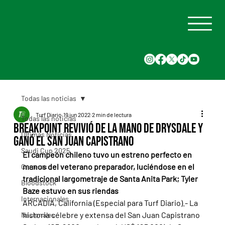
Todas las noticias
Turf Diario
19 jun 2022
2 min de lectura
Todas las noticias
Breakpoint revivió de la mano de Drysdale y
Últimas Noticias
ganó el San Juan Capistrano
Saudi Cup 2025
El campeón chileno tuvo un estreno perfecto en 
manos del veterano preparador, luciéndose en el 
Carreras
tradicional largometraje de Santa Anita Park; Tyler 
Bloodstock
Baze estuvo en sus riendas
Internacionales
ARCADIA, California (Especial para Turf Diario).- La 
historia célebre y extensa del San Juan Capistrano 
Nacionales