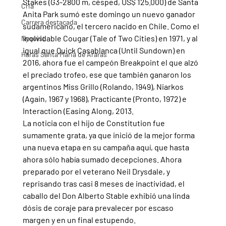
Stakes (G3-2800 m, césped, US$ 125.000) de Santa 
Cria
Anita Park sumó este domingo un nuevo ganador 
Carrera destacada
sudamericano, el tercero nacido en Chile. Como el 
inolvidable Cougar (Tale of Two Cities) en 1971, y al 
Nyquist
igual que Quick Casablanca (Until Sundown) en 
Haras Santa Maria de Araras
2016, ahora fue el campeón Breakpoint el que alzó 
el preciado trofeo, ese que también ganaron los 
argentinos Miss Grillo (Rolando, 1949), Niarkos 
(Again, 1967 y 1968), Practicante (Pronto, 1972) e 
Interaction (Easing Along, 2013.
La noticia con el hijo de Constitution fue 
sumamente grata, ya que inició de la mejor forma 
una nueva etapa en su campaña aquí, que hasta 
ahora sólo había sumado decepciones. Ahora 
preparado por el veterano Neil Drysdale, y 
reprisando tras casi 8 meses de inactividad, el 
caballo del Don Alberto Stable exhibió una linda 
dósis de coraje para prevalecer por escaso 
margen y en un final estupendo.