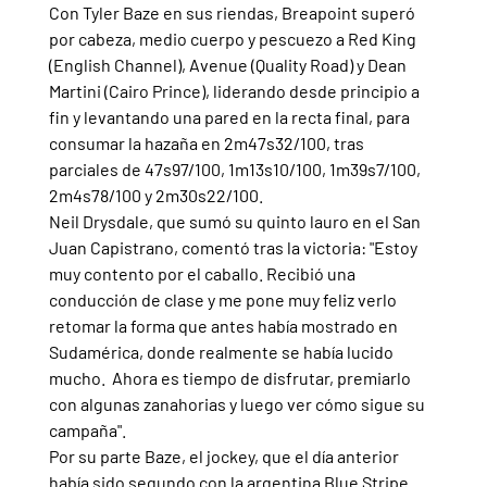
Con Tyler Baze en sus riendas, Breapoint superó 
por cabeza, medio cuerpo y pescuezo a Red King 
(English Channel), Avenue (Quality Road) y Dean 
Martini (Cairo Prince), liderando desde principio a 
fin y levantando una pared en la recta final, para 
consumar la hazaña en 2m47s32/100, tras 
parciales de 47s97/100, 1m13s10/100, 1m39s7/100, 
2m4s78/100 y 2m30s22/100.
Neil Drysdale, que sumó su quinto lauro en el San 
Juan Capistrano, comentó tras la victoria: "Estoy 
muy contento por el caballo. Recibió una 
conducción de clase y me pone muy feliz verlo 
retomar la forma que antes había mostrado en 
Sudamérica, donde realmente se había lucido 
mucho.  Ahora es tiempo de disfrutar, premiarlo 
con algunas zanahorias y luego ver cómo sigue su 
campaña".
Por su parte Baze, el jockey, que el día anterior 
había sido segundo con la argentina Blue Stripe 