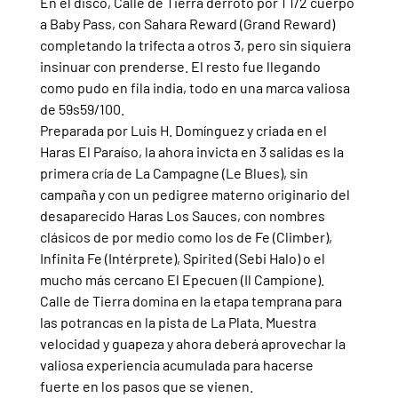
En el disco, Calle de Tierra derrotó por 1 1/2 cuerpo 
a Baby Pass, con Sahara Reward (Grand Reward) 
completando la trifecta a otros 3, pero sin siquiera 
insinuar con prenderse. El resto fue llegando 
como pudo en fila india, todo en una marca valiosa 
de 59s59/100.
Preparada por Luis H. Domínguez y criada en el 
Haras El Paraíso, la ahora invicta en 3 salidas es la 
primera cría de La Campagne (Le Blues), sin 
campaña y con un pedigree materno originario del 
desaparecido Haras Los Sauces, con nombres 
clásicos de por medio como los de Fe (Climber), 
Infinita Fe (Intérprete), Spirited (Sebi Halo) o el 
mucho más cercano El Epecuen (Il Campione).
Calle de Tierra domina en la etapa temprana para 
las potrancas en la pista de La Plata. Muestra 
velocidad y guapeza y ahora deberá aprovechar la 
valiosa experiencia acumulada para hacerse 
fuerte en los pasos que se vienen.