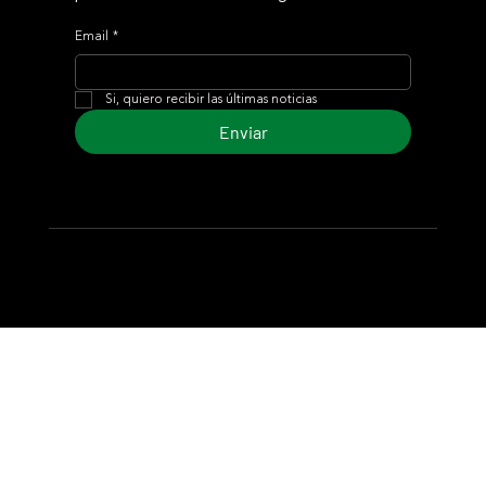
Email
*
Si, quiero recibir las últimas noticias
Enviar
© 2024 Turf Diario
Desarrollado por Estudio CKS - Comunicación,
Marketing & Diseño