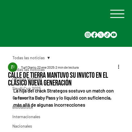
Todas las noticias
Turf Diario
22 ene 2025
2 min de lectura
Todas las noticias
Calle de Tierra mantuvo su invicto en el
Últimas Noticias
Clásico Nueva Generación
Saudi Cup 2025
La hija del crack Strategos sostuvo un match con 
la favorita Baby Pass y lo liquidó con suficiencia, 
Carreras
más allá de algunas incorrecciones
Bloodstock
Internacionales
Nacionales