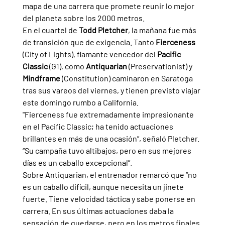
mapa de una carrera que promete reunir lo mejor 
del planeta sobre los 2000 metros.
En el cuartel de 
Todd Pletcher
, la mañana fue más 
de transición que de exigencia. Tanto 
Fierceness 
(City of Lights), flamante vencedor del 
Pacific 
Classic 
(G1), como 
Antiquarian 
(Preservationist) y 
Mindframe 
(Constitution) caminaron en Saratoga 
tras sus vareos del viernes, y tienen previsto viajar 
este domingo rumbo a California.
"Fierceness fue extremadamente impresionante 
en el Pacific Classic; ha tenido actuaciones 
brillantes en más de una ocasión”, señaló Pletcher. 
“Su campaña tuvo altibajos, pero en sus mejores 
días es un caballo excepcional”.
Sobre Antiquarian, el entrenador remarcó que “no 
es un caballo difícil, aunque necesita un jinete 
fuerte. Tiene velocidad táctica y sabe ponerse en 
carrera. En sus últimas actuaciones daba la 
sensación de quedarse, pero en los metros finales 