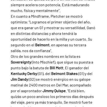
siempre acelera con potencia. Está madurando 
mucho, física y mentalmente”.
En cuanto a Mindframe, Pletcher se mostró 
optimista: “Logramos el primer objetivo del año, 
que era ganar un G1 y mostrar su versatilidad. Ganó 
en distintas distancias y ahora tendrá la 
oportunidad de hacerlo en la milla y un cuarto. Su 
segundo en el 
Belmont
, en apenas su tercera 
salida, nos da confianza”.
Otro de los grandes nombres en la lista es 
Sovereignty 
(Into Mischief), que sigue su puesta a 
punto bajo la batuta de 
Bill Mott
. El ganador del 
Kentucky Derby 
(G1), del 
Belmont Stakes 
(G1) y del 
Jim Dandy 
(G2) se mostró enérgico en su galope 
matinal de 2400 metros en Del Mar, acompañado 
por el aaprontador 
Jimmy Quispe
. “Está bien, 
quizás un poco ansioso los primeros días después 
del viaje, pero ya más tranquilo. Se mostró fuerte 