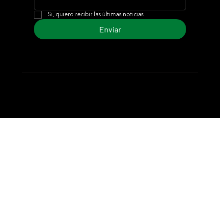
Si, quiero recibir las últimas noticias
Enviar
© 2024 Turf Diario
Desarrollado por Estudio CKS - Comunicación,
Marketing & Diseño