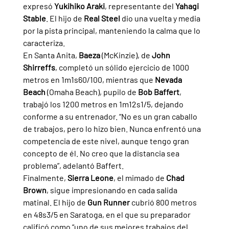
expresó 
Yukihiko Araki
, representante del 
Yahagi 
Stable
. El hijo de 
Real Steel 
dio una vuelta y media 
por la pista principal, manteniendo la calma que lo 
caracteriza.
En Santa Anita, 
Baeza 
(McKinzie), de 
John 
Shirreffs
, completó un sólido ejercicio de 1000 
metros en 1m1s60/100, mientras que 
Nevada 
Beach 
(Omaha Beach), pupilo de 
Bob Baffert
, 
trabajó los 1200 metros en 1m12s1/5, dejando 
conforme a su entrenador. “No es un gran caballo 
de trabajos, pero lo hizo bien. Nunca enfrentó una 
competencia de este nivel, aunque tengo gran 
concepto de él. No creo que la distancia sea 
problema”, adelantó Baffert.
Finalmente, 
Sierra Leone
, el mimado de 
Chad 
Brown
, sigue impresionando en cada salida 
matinal. El hijo de 
Gun Runner 
cubrió 800 metros 
en 48s3/5 en Saratoga, en el que su preparador 
calificó como “uno de sus mejores trabajos del 