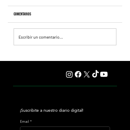
Comentarios
Escribir un comentario...
Fourstardave Stakes: Deterministic pone en juego la
corona en una milla explosiva
¡Suscribite a nuestro diario digital!
Email
*