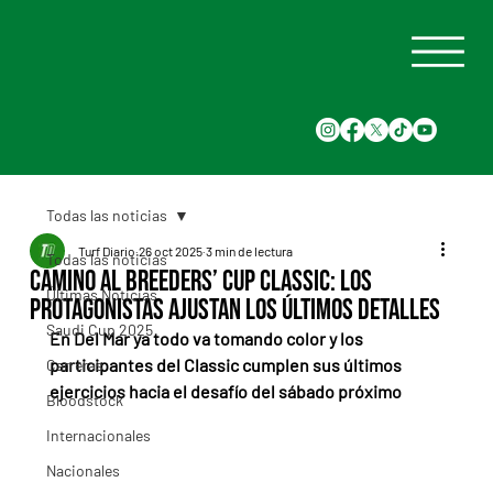
Todas las noticias
Turf Diario
26 oct 2025
3 min de lectura
Todas las noticias
Camino al Breeders’ Cup Classic: los
Últimas Noticias
protagonistas ajustan los últimos detalles
Saudi Cup 2025
En Del Mar ya todo va tomando color y los 
participantes del Classic cumplen sus últimos 
Carreras
ejercicios hacia el desafío del sábado próximo
Bloodstock
Internacionales
Nacionales