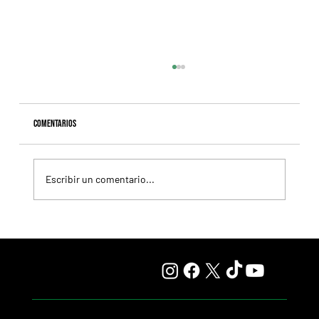
Comentarios
Escribir un comentario...
Fourstardave Stakes: Deterministic pone en juego la
corona en una milla explosiva