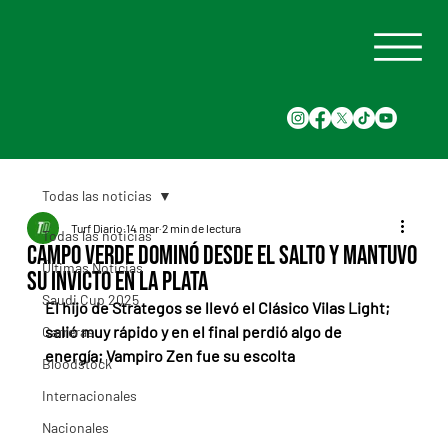
Todas las noticias
Turf Diario
14 mar
2 min de lectura
Todas las noticias
Campo Verde dominó desde el salto y mantuvo
Últimas Noticias
su invicto en La Plata
Saudi Cup 2025
El hijo de Strategos se llevó el Clásico Vilas Light; 
salió muy rápido y en el final perdió algo de 
Carreras
energía; Vampiro Zen fue su escolta
Bloodstock
Internacionales
Nacionales