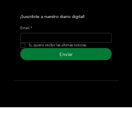
¡Suscribite a nuestro diario digital!
Email
*
Si, quiero recibir las últimas noticias
Enviar
© 2024 Turf Diario
Desarrollado por Estudio CKS - Comunicación,
Marketing & Diseño