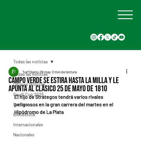
Todas las noticias
Turf Diario
26 may
2 min de lectura
Todas las noticias
Campo Verde se estira hasta la milla y le
Últimas Noticias
apunta al Clásico 25 de Mayo de 1810
Saudi Cup 2025
El hijo de Strategos tendrá varios rivales 
peligrosos en la gran carrera del martes en el 
Carreras
Hipódromo de La Plata
Bloodstock
Internacionales
Nacionales