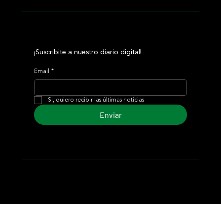
¡Suscribite a nuestro diario digital!
Email
*
Si, quiero recibir las últimas noticias
Enviar
© 2024 Turf Diario
Desarrollado por Estudio CKS - Comunicación,
Marketing & Diseño