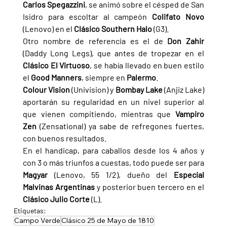
Carlos Spegazzini
, se animó sobre el césped de San 
Isidro para escoltar al campeón 
Colifato Novo 
(Lenovo) en el 
Clásico Southern Halo 
(G3).
Otro nombre de referencia es el de 
Don Zahir 
(Daddy Long Legs), que antes de tropezar en el 
Clásico El Virtuoso
, se había llevado en buen estilo 
el 
Good Manners
, siempre en 
Palermo
.
Colour Vision 
(Univision) y 
Bombay Lake 
(Anjiz Lake) 
aportarán su regularidad en un nivel superior al 
que vienen compitiendo, mientras que 
Vampiro 
Zen 
(Zensational) ya sabe de refregones fuertes, 
con buenos resultados.
En el handicap, para caballos desde los 4 años y 
con 3 o más triunfos a cuestas, todo puede ser para 
Magyar 
(Lenovo, 55 1/2), dueño del 
Especial 
Malvinas Argentinas 
y posterior buen tercero en el 
Clásico Julio Corte 
(L).
Etiquetas:
Campo Verde
Clásico 25 de Mayo de 1810