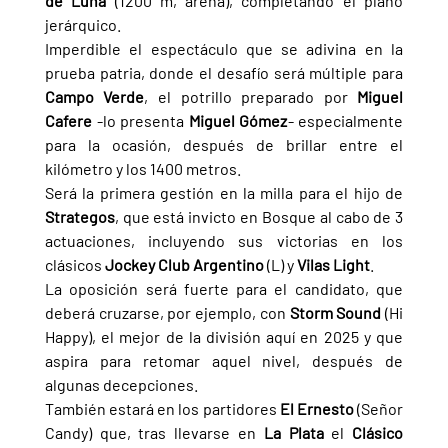
de Luna 
(1200 m, arena), completando el plano 
jerárquico.
Imperdible el espectáculo que se adivina en la 
prueba patria, donde el desafío será múltiple para 
Campo Verde
, el potrillo preparado por 
Miguel 
Cafere 
-lo presenta 
Miguel Gómez
- especialmente 
para la ocasión, después de brillar entre el 
kilómetro y los 1400 metros.
Será la primera gestión en la milla para el hijo de 
Strategos
, que está invicto en Bosque al cabo de 3 
actuaciones, incluyendo sus victorias en los 
clásicos 
Jockey Club Argentino 
(L) y 
Vilas Light
.
La oposición será fuerte para el candidato, que 
deberá cruzarse, por ejemplo, con 
Storm Sound 
(Hi 
Happy), el mejor de la división aquí en 2025 y que 
aspira para retomar aquel nivel, después de 
algunas decepciones.
También estará en los partidores 
El Ernesto 
(Señor 
Candy) que, tras llevarse en 
La Plata 
el 
Clásico 