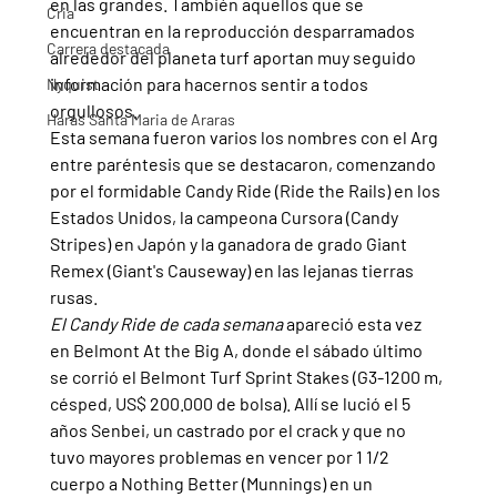
en las grandes. También aquellos que se 
Cria
encuentran en la reproducción desparramados 
Carrera destacada
alrededor del planeta turf aportan muy seguido 
información para hacernos sentir a todos 
Nyquist
orgullosos.
Haras Santa Maria de Araras
Esta semana fueron varios los nombres con el Arg 
entre paréntesis que se destacaron, comenzando 
por el formidable Candy Ride (Ride the Rails) en los 
Estados Unidos, la campeona Cursora (Candy 
Stripes) en Japón y la ganadora de grado Giant 
Remex (Giant's Causeway) en las lejanas tierras 
rusas.
El Candy Ride de cada semana 
apareció esta vez 
en Belmont At the Big A, donde el sábado último 
se corrió el Belmont Turf Sprint Stakes (G3-1200 m, 
césped, US$ 200.000 de bolsa). Allí se lució el 5 
años Senbei, un castrado por el crack y que no 
tuvo mayores problemas en vencer por 1 1/2 
cuerpo a Nothing Better (Munnings) en un 