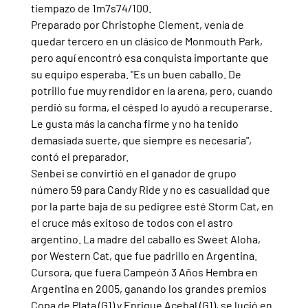
tiempazo de 1m7s74/100.
Preparado por Christophe Clement, venía de 
quedar tercero en un clásico de Monmouth Park, 
pero aquí encontró esa conquista importante que 
su equipo esperaba. "Es un buen caballo. De 
potrillo fue muy rendidor en la arena, pero, cuando 
perdió su forma, el césped lo ayudó a recuperarse. 
Le gusta más la cancha firme y no ha tenido 
demasiada suerte, que siempre es necesaria", 
contó el preparador.
Senbei se convirtió en el ganador de grupo 
número 59 para Candy Ride y no es casualidad que 
por la parte baja de su pedigree esté Storm Cat, en 
el cruce más exitoso de todos con el astro 
argentino. La madre del caballo es Sweet Aloha, 
por Western Cat, que fue padrillo en Argentina.
Cursora, que fuera Campeón 3 Años Hembra en 
Argentina en 2005, ganando los grandes premios 
Copa de Plata (G1) y Enrique Acebal (G1), se lució en 