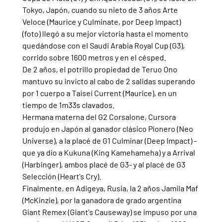
Tokyo, Japón, cuando su nieto de 3 años Arte 
Veloce (Maurice y Culminate, por Deep Impact) 
(foto) llegó a su mejor victoria hasta el momento 
quedándose con el Saudi Arabia Royal Cup (G3), 
corrido sobre 1600 metros y en el césped.
De 2 años, el potrillo propiedad de Teruo Ono 
mantuvo su invicto al cabo de 2 salidas superando 
por 1 cuerpo a Taisei Current (Maurice), en un 
tiempo de 1m33s clavados.
Hermana materna del G2 Corsalone, Cursora 
produjo en Japón al ganador clásico Pionero (Neo 
Universe), a la placé de G1 Culminar (Deep Impact) -
que ya dio a Kukuna (King Kamehameha) y a Arrival 
(Harbinger), ambos placé de G3- y al placé de G3 
Selección (Heart's Cry).
Finalmente, en Adigeya, Rusia, la 2 años Jamila Maf 
(McKinzie), por la ganadora de grado argentina 
Giant Remex (Giant's Causeway) se impuso por una 