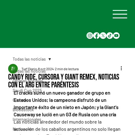
Todas las noticias
Turf Diario
8 oct 2024
2 min de lectura
Todas las noticias
Candy Ride, Cursora y Giant Remex, noticias
Últimas Noticias
con el Arg entre paréntesis
Saudi Cup 2025
El cracks sumó un nuevo ganador de grupo en 
Estados Unidos; la campeona disfrutó de un 
Carreras
importante éxito de un nieto en Japón; y la Giant's 
Bloodstock
Causeway se lució en un G3 de Rusia con una cría
Internacionales
Las noticias alrededor del mundo sobre la 
actuación de los caballos argentinos no solo llegan 
Nacionales