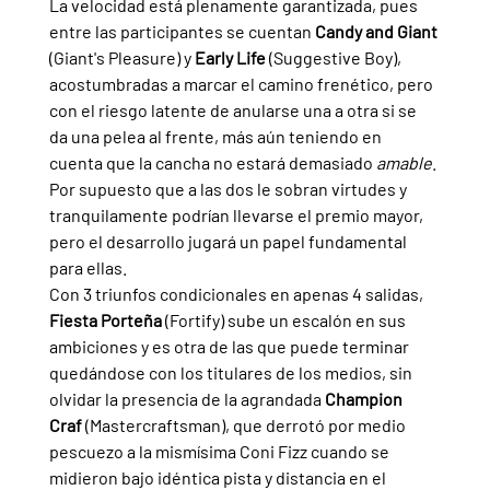
La velocidad está plenamente garantizada, pues 
entre las participantes se cuentan 
Candy and Giant 
(Giant's Pleasure) y 
Early Life 
(Suggestive Boy), 
acostumbradas a marcar el camino frenético, pero 
con el riesgo latente de anularse una a otra si se 
da una pelea al frente, más aún teniendo en 
cuenta que la cancha no estará demasiado 
amable
. 
Por supuesto que a las dos le sobran virtudes y 
tranquilamente podrían llevarse el premio mayor, 
pero el desarrollo jugará un papel fundamental 
para ellas.
Con 3 triunfos condicionales en apenas 4 salidas, 
Fiesta Porteña 
(Fortify) sube un escalón en sus 
ambiciones y es otra de las que puede terminar 
quedándose con los titulares de los medios, sin 
olvidar la presencia de la agrandada 
Champion 
Craf 
(Mastercraftsman), que derrotó por medio 
pescuezo a la mismísima Coni Fizz cuando se 
midieron bajo idéntica pista y distancia en el 