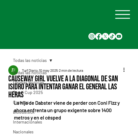
Todas las noticias
Turf Diario
10 may 2025
2 min de lectura
Todas las noticias
Causeway Girl vuelve a la diagonal de San
Últimas Noticias
Isidro para intentar ganar el General Las
Saudi Cup 2025
Heras
Carreras
La hija de Dabster viene de perder con Coni Fizz y 
ahora enfrenta un grupo exigente sobre 1400 
Bloodstock
metros y en el césped
Internacionales
Nacionales