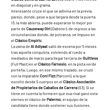
en diagonal y en grama.
Interesante cruce el que se adivina en la previa, 
parejo, donde, pese a que largará desde la puerta 
13, la más abierta, puede esperarse lo mejor por 
parte de 
Causeway Girl 
(Dabster), de regreso a las 
circunstancias donde, de potranca, se impuso en 
el 
Clásico Empiric
.
La zaina de 
Al Adiyaat 
salió de escena por 5 meses 
tras aquella conquista, volviendo al ruedo a 
mediados de marzo para llegar tercera de 
Guiltless 
(Full Mast) en el 
Clásico Farnesio
, en la pista verde 
porteña. Luego, en ese mismo trazado, se cruzó 
con la imparable 
Coni Fizz 
(Marconi), a la que 
escoltó desde 5 cuerpos en el 
Clásico Asociación 
de Propietarios de Caballos de Carrera 
(G3). Si se 
tiene en cuenta la forma en que esa rival ganó este 
viernes el clásico de 
Palermo
, el equipo de la 
candidata tiene donde sostener sus ilusiones.