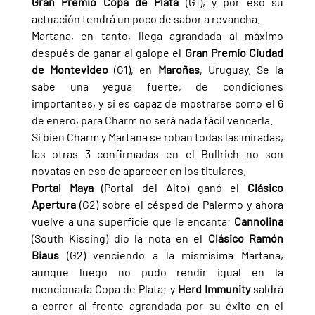
Gran Premio Copa de Plata 
(G1), y por eso su 
actuación tendrá un poco de sabor a revancha.
Martana, en tanto, llega agrandada al máximo 
después de ganar al galope el 
Gran Premio Ciudad 
de Montevideo 
(G1), en 
Maroñas
, Uruguay. Se la 
sabe una yegua fuerte, de condiciones 
importantes, y si es capaz de mostrarse como el 6 
de enero, para Charm no será nada fácil vencerla.
Si bien Charm y Martana se roban todas las miradas, 
las otras 3 confirmadas en el Bullrich no son 
novatas en eso de aparecer en los titulares.
Portal Maya 
(Portal del Alto) ganó el 
Clásico 
Apertura 
(G2) sobre el césped de Palermo y ahora 
vuelve a una superficie que le encanta; 
Cannolina 
(South Kissing) dio la nota en el 
Clásico Ramón 
Biaus 
(G2) venciendo a la mismísima Martana, 
aunque luego no pudo rendir igual en la 
mencionada Copa de Plata; y 
Herd Immunity 
saldrá 
a correr al frente agrandada por su éxito en el 