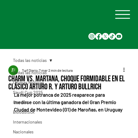
Todas las noticias
Turf Diario
7 mar
2 min de lectura
Todas las noticias
Charm vs. Martana, choque formidable en el
Últimas Noticias
Clásico Arturo R. y Arturo Bullrich
Saudi Cup 2025
La mejor potranca de 2025 reaparece para 
medirse con la última ganadora del Gran Premio 
Carreras
Ciudad de Montevideo (G1) de Maroñas, en Uruguay
Bloodstock
Internacionales
Nacionales