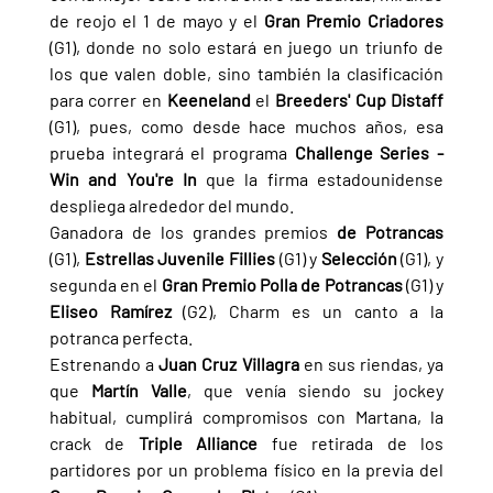
de reojo el 1 de mayo y el 
Gran Premio Criadores 
(G1), donde no solo estará en juego un triunfo de 
los que valen doble, sino también la clasificación 
para correr en 
Keeneland
 el 
Breeders' Cup Distaff 
(G1), pues, como desde hace muchos años, esa 
prueba integrará el programa 
Challenge Series - 
Win and You're In 
que la firma estadounidense 
despliega alrededor del mundo.
Ganadora de los grandes premios 
de Potrancas 
(G1), 
Estrellas Juvenile Fillies 
(G1) y 
Selección 
(G1), y 
segunda en el 
Gran Premio Polla de Potrancas 
(G1) y 
Eliseo Ramírez 
(G2), Charm es un canto a la 
potranca perfecta.
Estrenando a 
Juan Cruz Villagra 
en sus riendas, ya 
que 
Martín Valle
, que venía siendo su jockey 
habitual, cumplirá compromisos con Martana, la 
crack de 
Triple Alliance 
fue retirada de los 
partidores por un problema físico en la previa del 