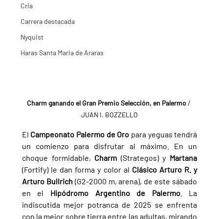
Cria
Carrera destacada
Nyquist
Haras Santa Maria de Araras
Charm ganando el Gran Premio Selección, en Palermo
 / 
JUAN I. BOZZELLO
El 
Campeonato Palermo de Oro 
para yeguas tendrá 
un comienzo para disfrutar al máximo. En un 
choque formidable, 
Charm 
(Strategos) y 
Martana 
(Fortify) le dan forma y color al 
Clásico Arturo R. y 
Arturo Bullrich 
(G2-2000 m, arena), de este sábado 
en el 
Hipódromo Argentino de Palermo
. La 
indiscutida mejor potranca de 2025 se enfrenta 
con la mejor sobre tierra entre las adultas, mirando 