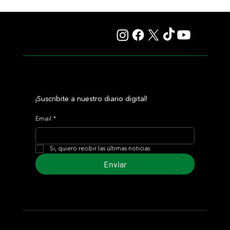
Fourstardave Stakes: Deterministic pone en juego la
corona en una milla explosiva
¡Suscribite a nuestro diario digital!
Email
*
Si, quiero recibir las últimas noticias
Enviar
© 2024 Turf Diario
Desarrollado por Estudio CKS - Comunicación,