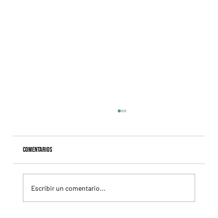
Comentarios
Escribir un comentario...
Selecciones Viernes 7/8 Hipódromo de Palermo