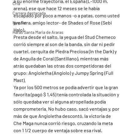
a su enorme trayectoria, el España (L-1000 m, 
Cria
arena), ese que hace 12 meses se le había 
Carrera destacada
escapado por poco a manos -o a patas, como usted 
prefiera, amigo lector- de Shades of Rose (Sebi 
Nyquist
Halo).
Haras Santa Maria de Araras
Presta desde el salto, la yegua del Stud Chemeco 
corrió siempre al son de la banda, sin dar ni pedir 
cuartel, cerquita de Piedra Preciosa (In the Dark) y 
de Anguila de Coral (Santillano), mientras más 
atrás quedaban las otras dos competidoras del 
grupo: Angioletha (Angiolo) y Jumpy Spring (Full 
Mast).
Ya por los 500 metros se podía advertir que la gran 
favorita (pagó $ 1,45) tenía controlada la situación y 
sólo quedaba ver si alguna atropellada podía 
comprometerla. No hubo caso, sacó ventajas y, por 
más de que Angioletha descontó, la victoria de 
Che Maga nunca corrió riesgo, cruzando la meta 
con 1 1/2 cuerpo de ventaja sobre esa rival, 