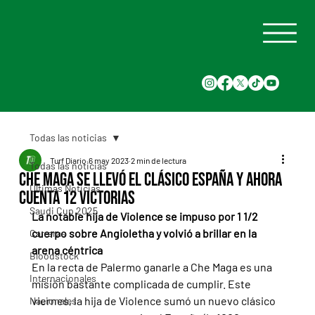
Todas las noticias
Turf Diario
6 may 2023
2 min de lectura
Todas las noticias
Che Maga se llevó el Clásico España y ahora
Últimas Noticias
cuenta 12 victorias
Saudi Cup 2025
La notable hija de Violence se impuso por 1 1/2 
cuerpo sobre Angioletha y volvió a brillar en la 
Carreras
arena céntrica
Bloodstock
En la recta de Palermo ganarle a Che Maga es una 
Internacionales
misión bastante complicada de cumplir. Este 
viernes, la hija de Violence sumó un nuevo clásico 
Nacionales