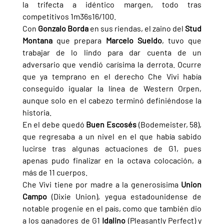
la trifecta a idéntico margen, todo tras 
competitivos 1m36s16/100.
Con 
Gonzalo Borda 
en sus riendas, el zaino del 
Stud 
Montana 
que prepara 
Marcelo Sueldo
, tuvo que 
trabajar de lo lindo para dar cuenta de un 
adversario que vendió carísima la derrota. Ocurre 
que ya temprano en el derecho Che Vivi había 
conseguido igualar la línea de Western Orpen, 
aunque solo en el cabezo terminó definiéndose la 
historia.
En el debe quedó 
Buen Escosés 
(Bodemeister, 58), 
que regresaba a un nivel en el que había sabido 
lucirse tras algunas actuaciones de G1, pues 
apenas pudo finalizar en la octava colocación, a 
más de 11 cuerpos.
Che Vivi tiene por madre a la generosísima 
Union 
Campo 
(Dixie Union), yegua estadounidense de 
notable progenie en el país, como que también dio 
a los ganadores de G1 
Idalino 
(Pleasantly Perfect) y 