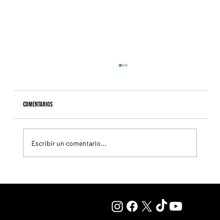
Comentarios
Escribir un comentario...
Fourstardave Stakes: Deterministic pone en juego la
corona en una milla explosiva