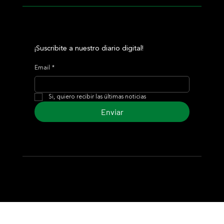
¡Suscribite a nuestro diario digital!
Email
*
Si, quiero recibir las últimas noticias
Enviar
© 2024 Turf Diario
Desarrollado por Estudio CKS - Comunicación,
Marketing & Diseño