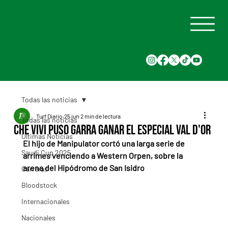
Todas las noticias
Turf Diario
25 jun
2 min de lectura
Todas las noticias
Che Vivi puso garra ganar el Especial Val D'Or
Últimas Noticias
El hijo de Manipulator cortó una larga serie de 
Saudi Cup 2025
arrimes venciendo a Western Orpen, sobre la 
arena del Hipódromo de San Isidro
Carreras
Bloodstock
Internacionales
Nacionales