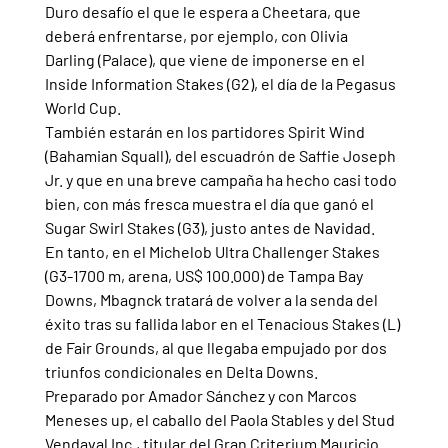
Duro desafío el que le espera a Cheetara, que 
deberá enfrentarse, por ejemplo, con Olivia 
Darling (Palace), que viene de imponerse en el 
Inside Information Stakes (G2), el día de la Pegasus 
World Cup.
También estarán en los partidores Spirit Wind 
(Bahamian Squall), del escuadrón de Saffie Joseph 
Jr. y que en una breve campaña ha hecho casi todo 
bien, con más fresca muestra el día que ganó el 
Sugar Swirl Stakes (G3), justo antes de Navidad.
En tanto, en el Michelob Ultra Challenger Stakes 
(G3-1700 m, arena, US$ 100.000) de Tampa Bay 
Downs, Mbagnck tratará de volver a la senda del 
éxito tras su fallida labor en el Tenacious Stakes (L) 
de Fair Grounds, al que llegaba empujado por dos 
triunfos condicionales en Delta Downs.
Preparado por Amador Sánchez y con Marcos 
Meneses up, el caballo del Paola Stables y del Stud 
Vendaval Inc., titular del Gran Criterium Mauricio 