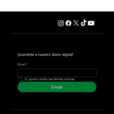
Whitney: Saratoga se prepara para otra de esas
carreras que quedan en la memoria
¡Suscribite a nuestro diario digital!
Email
*
Si, quiero recibir las últimas noticias
Enviar
© 2024 Turf Diario