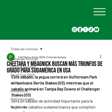
Todas las noticias
Turf Diario
9 mar 2024
2 min de lectura
Todas las noticias
Cheetara y Mbagnick buscan más triunfos de
Últimas Noticias
grado para Sudamérica en USA
Saudi Cup 2025
Este sábado, la yegua correrá en Gulfstream Park 
el Hurricane Bertie Stakes (G3), mientras que el 
Carreras
caballo animará en Tampa Bay Downs el Challenger 
Bloodstock
Stakes (G3)
Internacionales
Será un sábado de actividad importante para la 
legión de caballos sudamericanos que compiten 
Nacionales