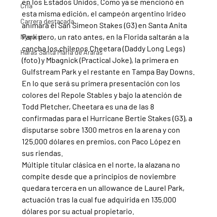
en los Estados Unidos. Como ya se mencionó en 
Cria
esta misma edición, el campeón argentino Irideo 
Carrera destacada
animará el San Simeon Stakes (G3) en Santa Anita 
Park pero, un rato antes, en la Florida saltarán a la 
Nyquist
cancha los chilenos Cheetara (Daddy Long Legs) 
Haras Santa Maria de Araras
(foto) y Mbagnick (Practical Joke), la primera en 
Gulfstream Park y el restante en Tampa Bay Downs.
En lo que será su primera presentación con los 
colores del Repole Stables y bajo la atención de 
Todd Pletcher, Cheetara es una de las 8 
confirmadas para el Hurricane Bertie Stakes (G3), a 
disputarse sobre 1300 metros en la arena y con 
125.000 dólares en premios, con Paco López en 
sus riendas.
Múltiple titular clásica en el norte, la alazana no 
compite desde que a principios de noviembre 
quedara tercera en un allowance de Laurel Park, 
actuación tras la cual fue adquirida en 135.000 
dólares por su actual propietario.