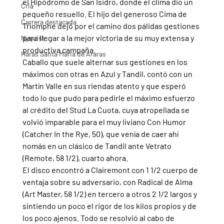
el Hipódromo de San Isidro, donde el clima dio un 
Cria
pequeño resuello. El hijo del generoso Cima de 
Carrera destacada
Triomphe dejó por el camino dos pálidas gestiones 
para llegar a la mejor victoria de su muy extensa y 
Nyquist
productiva campaña.
Haras Santa Maria de Araras
Caballo que suele alternar sus gestiones en los 
máximos con otras en Azul y Tandil, contó con un 
Martín Valle en sus riendas atento y que esperó 
todo lo que pudo para pedirle el máximo esfuerzo 
al crédito del Stud La Cuota, cuya atropellada se 
volvió imparable para el muy liviano Con Humor 
(Catcher In the Rye, 50), que venía de caer ahí 
nomás en un clásico de Tandil ante Vetrato 
(Remote, 58 1/2), cuarto ahora.
El disco encontró a Clairemont con 1 1/2 cuerpo de 
ventaja sobre su adversario, con Radical de Alma 
(Art Master, 58 1/2) en tercero a otros 2 1/2 largos y 
sintiendo un poco el rigor de los kilos propios y de 
los poco ajenos. Todo se resolvió al cabo de 