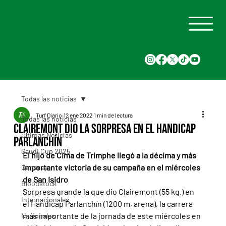
Todas las noticias
Turf Diario
12 ene 2022
1 min de lectura
Todas las noticias
Clairemont dio la sorpresa en el Handicap
Últimas Noticias
Parlanchín
Saudi Cup 2025
El hijo de Cima de Trimphe llegó a la décima y más 
importante victoria de su campaña en el miércoles 
Carreras
de San Isidro
Bloodstock
Sorpresa grande la que dio Clairemont (55 kg.) en 
Internacionales
el Handicap Parlanchín (1200 m, arena), la carrera 
más importante de la jornada de este miércoles en 
Nacionales