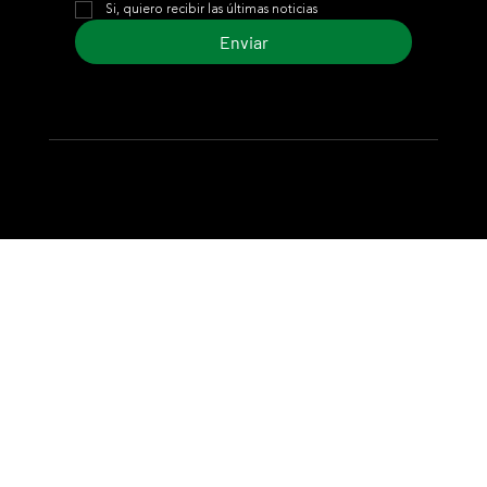
Si, quiero recibir las últimas noticias
Enviar
© 2024 Turf Diario
Desarrollado por Estudio CKS - Comunicación,
Marketing & Diseño