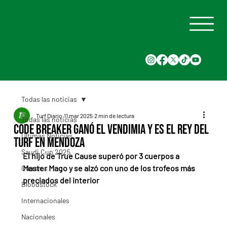
Todas las noticias
Turf Diario
11 mar 2025
2 min de lectura
Todas las noticias
Code Breaker ganó el Vendimia y es el Rey del
Últimas Noticias
turf en Mendoza
Saudi Cup 2025
El hijo de True Cause superó por 3 cuerpos a 
Master Mago y se alzó con uno de los trofeos más 
Carreras
preciados del interior
Bloodstock
Internacionales
Nacionales