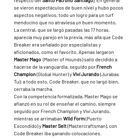
respecto del 
Santo Patrono Santiago
). En general 
se vieron espectáculos de buen nivel y hubo pocos 
aspectos negativos, todo un logro para un turf 
mendocino que no atraviesa un buen momento,
La central, que se largó pasadas las 17 horas, 
aparecía muy parejo en la previa, más allá que Code 
Breaker era señalado por especialistas y 
aficionados, como el favorito. Apenas largaron 
Master Mago
  (Master of Hounds) salió decidido a 
hacerse de la vanguardia, seguido por 
French 
Champion 
(Global Hunter) y 
Viví Jurando 
(Jurabas 
Tu); a todo esto, Code Breaker, que no largó bien, 
cerraba la marcha. 
Con la competencia formalizada, Master Mago se 
afianzó en su rol de enseñar el camino, siempre 
seguido por French Champion y Viví Jurando, 
mientras se arrimaban 
Wild Form 
(Puerto 
Escondido) y 
Master Seit 
(Mastercraftsman), con 
Code Breaker iba ganando colocaciones. 