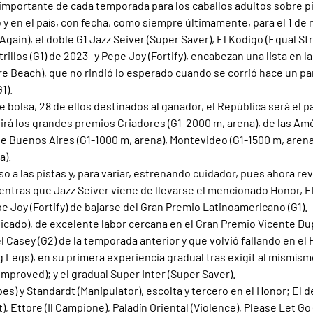
 importante de cada temporada para los caballos adultos sobre pi
y en el país, con fecha, como siempre últimamente, para el 1 de
gain), el doble G1 Jazz Seiver (Super Saver), El Kodigo (Equal Stri
rillos (G1) de 2023- y Pepe Joy (Fortify), encabezan una lista en l
re Beach), que no rindió lo esperado cuando se corrió hace un pa
1).
bolsa, 28 de ellos destinados al ganador, el República será el p
irá los grandes premios Criadores (G1-2000 m, arena), de las Amé
de Buenos Aires (G1-1000 m, arena), Montevideo (G1-1500 m, arena
a).
eso a las pistas y, para variar, estrenando cuidador, pues ahora rev
ntras que Jazz Seiver viene de llevarse el mencionado Honor, E
e Joy (Fortify) de bajarse del Gran Premio Latinoamericano (G1).
licado), de excelente labor cercana en el Gran Premio Vicente Dup
 el Casey (G2) de la temporada anterior y que volvió fallando en el 
Legs), en su primera experiencia gradual tras exigit al mismísmo
mproved); y el gradual Super Inter (Super Saver).
pes) y Standardt (Manipulator), escolta y tercero en el Honor; El d
Ettore (Il Campione), Paladín Oriental (Violence), Please Let Go 