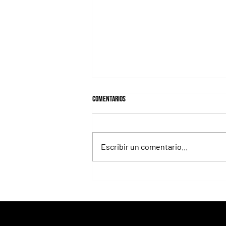
Comentarios
Escribir un comentario...
Fortitudine, hermano de Rebel's
Romance, ganó debutando por 21
cuerpos