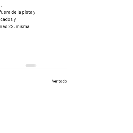
.
era de la pista y 
icados y 
unes 22, misma 
Ver todo