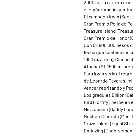
2000 m), la carrera más
el Hipódromo Argentino 
El campeón Irwin (Seek A
Gran Premio Polla de Pot
Treasure Island (Treasu
Gran Premio de Honor (G
Con 58.800.000 pesos de 
fecha que también inclu
1600 m, arena), Ciudad 
Atucha (G1-1500 m, aren
Para Irwin sería el regr
de Leonrdo Tavares, mie
vencer reprisando y Pep
Los gradules Billion (Ga
Bird (Fortify), héroe en
Mezzopiano (Daddy Long 
Nochero Querido (Most I
Crazy Talent (Equal Stri
Endozing (Endorsement), 