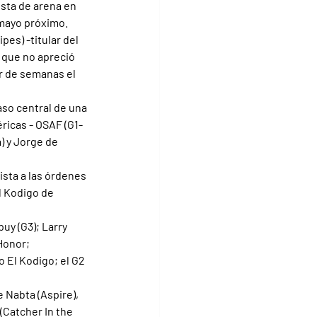
sta de arena en 
 mayo próximo.
pes) -titular del 
a que no apreció 
r de semanas el 
aso central de una 
ricas - OSAF (G1-
) y Jorge de 
ista a las órdenes 
l Kodigo de 
uy (G3); Larry 
Honor; 
 El Kodigo; el G2 
e Nabta (Aspire), 
(Catcher In the 