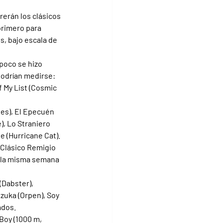
rerán los clásicos 
primero para 
, bajo escala de 
poco se hizo 
podrían medirse: 
 My List (Cosmic 
pes), El Epecuén 
), Lo Straniero 
e (Hurricane Cat).
 Clásico Remigio 
 la misma semana 
(Dabster), 
izuka (Orpen), Soy 
ados.
Boy (1000 m, 