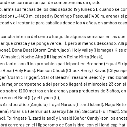
 donde se correrán un par de competencias de grado.
o, arma sus fechas de los días sábado 19 y lunes 21, cuando se cor
ation (L-1400 m, césped) y Domingo Pascual (1400 m, arena), el 
edad y el restante para caballos desde los 4 años, en ambos casos
la cancha interna del centro luego de algunas semanas en las que 
ar que crezca y se ponga verde...), pero al menos descansó. Allí 
oone), Dona Beat (Storm Embrujado), Holy Valley (Homage), Kiss of
r Winsalot), Noche Alta (Hi Happy) y Reina Mirta (Mask).
en tanto, son 9 los probables participantes: Brendan (Equal Stri
olo Boss (Holy Boss), Husson Chuck (Chuck Berry), Kavac (Cityscape
ger (Cosmic Trigger), Star of Beach (Treasure Beach) y Tradizional
o, la mejor competencia del período llegará el miércoles 23 con el
o sobre 1200 metros en la arena y para productos de 3 años, en
rerán el Boni (L) y el Lynch (L).
Es Aristocrático (Angiolo), Loyal Marcus (Lizard Island), Mago Beto 
na), Polaris E (Semurius), Saeroyi (Seize), Seccato (Full Mast), Sh
d), Txiringate (Lizard Island) y Unsaid (Señor Candy) son los anot
abrá carreras en el Hipódromo de San Isidro, con el Handicap Mat 