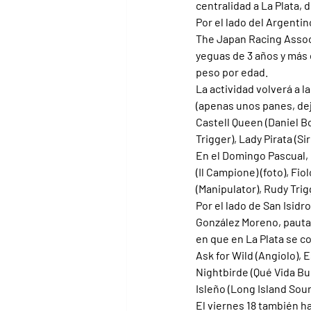
centralidad a La Plata,
Por el lado del Argentin
The Japan Racing Associ
yeguas de 3 años y más 
peso por edad.
La actividad volverá a 
(apenas unos panes, dej
Castell Queen (Daniel B
Trigger), Lady Pirata (Si
En el Domingo Pascual, 
(Il Campione) (foto), Fi
(Manipulator), Rudy Trig
Por el lado de San Isidr
González Moreno, pautad
en que en La Plata se cor
Ask for Wild (Angiolo), 
Nightbirde (Qué Vida Bue
Isleño (Long Island Soun
El viernes 18 también h