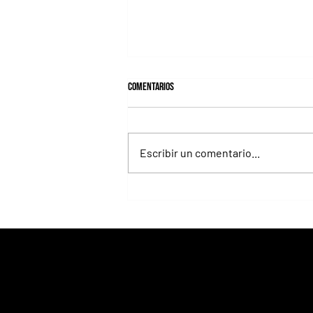
Comentarios
Escribir un comentario...
Fortitudine, hermano de Rebel's
Romance, ganó debutando por 21
cuerpos