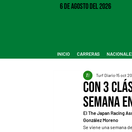
6 de Agosto del 2026
INICIO
CARRERAS
NACIONALE
Turf Diario
15 oct 2
Con 3 clá
semana en
El The Japan Racing Ass
González Moreno
Se viene una semana de 