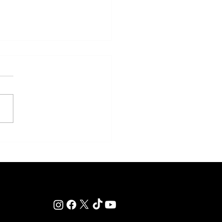
akness cambiará de fecha en
 reaviva el debate sobre el
 de la Triple Corona