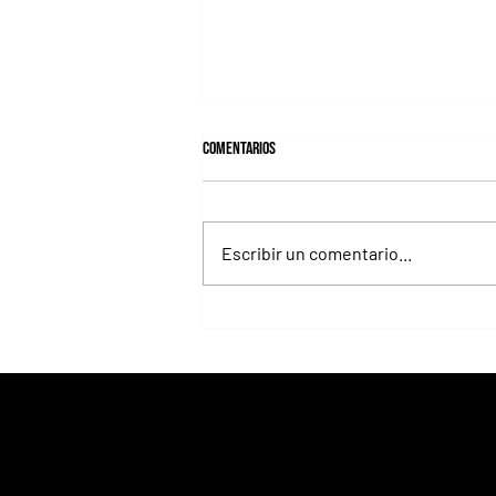
Comentarios
Escribir un comentario...
Il Campione, el Haras El Paraíso, Orpen
y el Stud Pauli, al tope en las
estadísticas