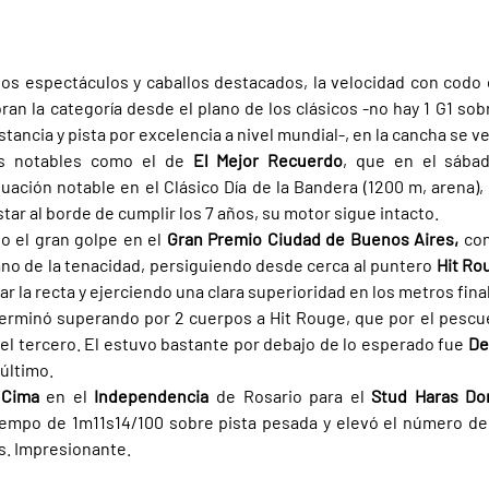
s espectáculos y caballos destacados, la velocidad con codo es
oran la categoría desde el plano de los clásicos -no hay 1 G1 so
istancia y pista por excelencia a nivel mundial-, en la cancha se v
es notables como el de 
El Mejor Recuerdo
, que en el sába
tuación notable en el Clásico Día de la Bandera (1200 m, arena),
tar al borde de cumplir los 7 años, su motor sigue intacto.
o el gran golpe en el 
Gran Premio Ciudad de Buenos Aires, 
con
no de la tenacidad, persiguiendo desde cerca al puntero 
Hit Ro
r la recta y ejerciendo una clara superioridad en los metros fina
erminó superando por 2 cuerpos a Hit Rouge, que por el pescu
, el tercero. El estuvo bastante por debajo de lo esperado fue 
De
último.
 Cima 
en el 
Independencia 
de Rosario para el 
Stud Haras Do
mpo de 1m11s14/100 sobre pista pesada y elevó el número de s
s. Impresionante.