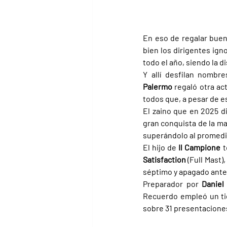
En eso de regalar bueno
bien los dirigentes ign
todo el año, siendo la d
Y allí desfilan nombr
Palermo
 regaló otra ac
todos que, a pesar de es
El zaino que en 2025 di
gran conquista de la ma
superándolo al promedia
El hijo de 
Il Campione 
t
Satisfaction 
(Full Mast)
séptimo y apagado ante
Preparador por 
Daniel
Recuerdo empleó un tie
sobre 31 presentacione