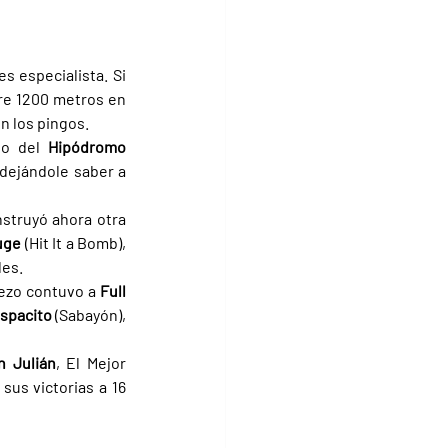
 especialista. Si 
bre 1200 metros en 
en los pingos.
do del 
Hipódromo 
 dejándole saber a 
struyó ahora otra 
uge 
(Hit It a Bomb), 
les.
ezo contuvo a 
Full 
spacito 
(Sabayón), 
n Julián
, El Mejor 
us victorias a 16 