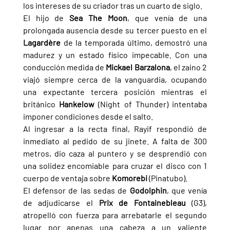
los intereses de su criador tras un cuarto de siglo.
El hijo de 
Sea The Moon
, que venía de una 
prolongada ausencia desde su tercer puesto en el 
Lagardère 
de la temporada último, demostró una 
madurez y un estado físico impecable. Con una 
conducción medida de 
Mickael Barzalona
, el zaino 2 
viajó siempre cerca de la vanguardia, ocupando 
una expectante tercera posición mientras el 
británico 
Hankelow 
(Night of Thunder) intentaba 
imponer condiciones desde el salto.
Al ingresar a la recta final, Rayif respondió de 
inmediato al pedido de su jinete. A falta de 300 
metros, dio caza al puntero y se desprendió con 
una solidez encomiable para cruzar el disco con 1 
cuerpo de ventaja sobre 
Komorebi 
(Pinatubo).
El defensor de las sedas de 
Godolphin
, que venía 
de adjudicarse el 
Prix de Fontainebleau 
(G3), 
atropelló con fuerza para arrebatarle el segundo 
lugar por apenas una cabeza a un valiente 