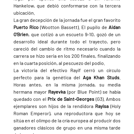
Hankelow, que debió conformarse con la tercera 
ubicación.
La gran decepción de la jornada fue el gran favorito 
Puerto Rico 
(Wootton Bassett). El pupilo de 
Aidan 
O'Brien
, que cotizó a un escueto 9-10, gozó de un 
desarrollo ideal durante todo el trayecto, pero 
careció del cambio de ritmo necesario cuando la 
carrera se hizo seria en los 200 finales, finalizando 
en la cuarta posición, al pescuezo del podio.
La victoria del efectivo Rayif cerró un círculo 
perfecto para la genética del 
Aga Khan Studs
. 
Horas antes, en la misma jornada, su media 
hermana mayor 
Rayevka 
(por Blue Point) se había 
quedado con el 
Prix de Saint-Georges 
(G3). Ambos 
ejemplares son hijos de la rendidora 
Rayisa 
(Holy 
Roman Emperor), una reproductora que hoy se 
sitúa en el olimpo de la cría europea al producir dos 
ganadores clásicos de grupo en una misma tarde 