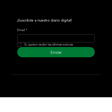
¡Suscribite a nuestro diario digital!
Email
*
Si, quiero recibir las últimas noticias
Enviar
© 2024 Turf Diario
Desarrollado por Estudio CKS - Comunicación,
Marketing & Diseño