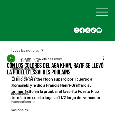
Todas las noticias
Turf Diario
10 may
2 min de lectura
Todas las noticias
Con los colores del Aga Khan, Rayif se llevó
Últimas Noticias
la Poule d'Essai des Poulains
Saudi Cup 2025
El hijo de Sea the Moon superó por 1 cuerpo a 
Komorebi y le dio a Francis Henri-Graffard su 
Carreras
primer éxito en la prueba; el favorito Puerto Rico 
Bloodstock
terminó en cuarto lugar, a 1 1/2 largo del vencedor
Internacionales
Nacionales