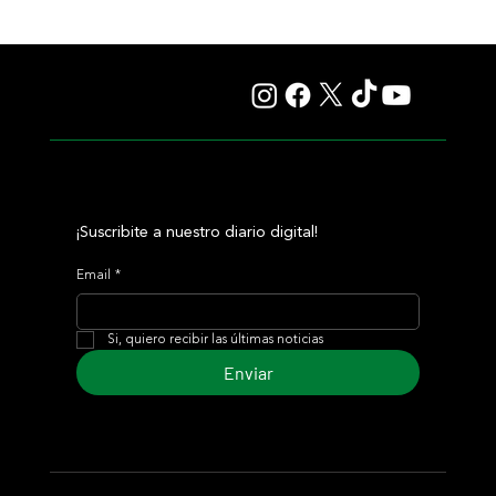
International Look va por el Clásico Ricardo Sauze y por
la confirmación
¡Suscribite a nuestro diario digital!
Email
*
Si, quiero recibir las últimas noticias
Enviar
© 2024 Turf Diario