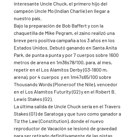
interesante Uncle Chuck, el primero hijo del 
campeón Uncle Mo (Indian Charlie) en llegar a 
nuestro país.
Bajo la preparación de Bob Baffert y con la 
chaquetilla de Mike Pegram, el zaino realizó una 
breve pero positiva campaña a los 3 años en los 
Estados Unidos. Debutó ganando en Santa Anita 
Park, de punta a punta y por 7 cuerpos sobre 1600 
metros de arena en 1m36s78/100, para, al mes, 
repetir en el Los Alamitos Derby (G3-1800 m, 
arena), por 4 cuerpos  y en 1m47s65/100 sobre 
Thousands Words (Pioneroof the Nile), vencedor 
en el Los Alamitos Futurity (G2) y en el Robert B. 
Lewis Stakes (G2).
La última salida de Uncle Chuck sería en el Travers 
Stakes (G1) de Saratoga y que tuvo como ganador a 
Tiz the Law (Constitution), donde el nuevo 
reproductor de Vacación se lesionó de gravedad 
para ser retirado definitivamente de las pistas.