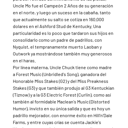
Uncle Mo fue el Campeón 2 Años de su generación 
en el norte, y luego un suceso en la cabaña, tanto 
que actualmente su salto se cotiza en 160.000 
dolares en el Ashford Stud de Kentucky. Una 
particularidad es lo poco que tardaron sus hijos en 
consolidarlo como un padre de padrillos, con 
Nyquist, el tempranamente muerto Laoban y 
Outwork ya mostrándose también muy generosos 
en el haras.
Por línea materna, Uncle Chuck tiene como madre 
a Forest Music (Unbridled's Song), ganadora del 
Honorable Miss Stakes (G2) y del Miss Preakness 
Stakes (G3) y que también produjo al G3 Kentuckian 
(Tiznow) y a la G3 Electric Forest (Curlin), como así 
también al formidable Maclean's Music (Distorted 
Humor), invicto en su única salida y que es hoy un 
padrillo mejorador, con enorme éxito en Hill'n'Dale 
Farms, y entre cuyas crías se cuenta Jackie's 