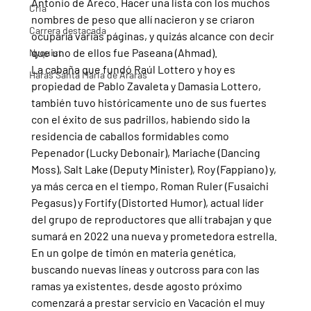
Antonio de Areco. Hacer una lista con los muchos 
Cria
nombres de peso que allí nacieron y se criaron 
Carrera destacada
ocuparía varias páginas, y quizás alcance con decir 
que uno de ellos fue Paseana (Ahmad).
Nyquist
La cabaña que fundó Raúl Lottero y hoy es 
Haras Santa Maria de Araras
propiedad de Pablo Zavaleta y Damasia Lottero, 
también tuvo históricamente uno de sus fuertes 
con el éxito de sus padrillos, habiendo sido la 
residencia de caballos formidables como 
Pepenador (Lucky Debonair), Mariache (Dancing 
Moss), Salt Lake (Deputy Minister), Roy (Fappiano) y, 
ya más cerca en el tiempo, Roman Ruler (Fusaichi 
Pegasus) y Fortify (Distorted Humor), actual líder 
del grupo de reproductores que allí trabajan y que 
sumará en 2022 una nueva y prometedora estrella. 
En un golpe de timón en materia genética, 
buscando nuevas líneas y outcross para con las 
ramas ya existentes, desde agosto próximo 
comenzará a prestar servicio en Vacación el muy 