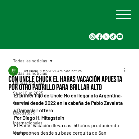
Todas las noticias
Turf Diario
19 feb 2022
3 min de lectura
Todas las noticias
Con Uncle Chuck el Haras Vacación apuesta
Últimas Noticias
por otro padrillo para brillar alto
Saudi Cup 2025
El primer hijo de Uncle Mo en llegar a la Argentina, 
servirá desde 2022 en la cabaña de Pablo Zavaleta 
Carreras
y Damasia Lottero
Bloodstock
Por Diego H. Mitagstein
Internacionales
El Haras Vacación lleva casi 50 años produciendo 
campeones desde su base cerquita de San 
Nacionales